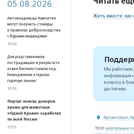
Читать ещ
05.08.2026
Жить вместе: как
Автовладельцы Камчатки
могут получить стикеры
о правилах добрососедства
с бурыми медведями
18:02
Для родственников
Поддерж
пострадавших в результате
атаки беспилотников под
Мы работаем, 
Геленджиком открыли
информация и
горячую линию
вопросу в бла
16:58
достигнем
Портал поиска доноров
крови для животных
«Одной Крови» заработал
Архангельск
,
А
по всей России
16:53
ТЕГИ:
ментальные о