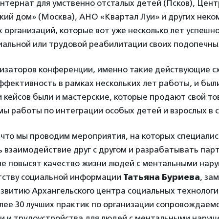
нтернат для умственно отсталых детей (Псков), Цен
кий дом» (Москва), АНО «Квартал Луи» и других неко
 организаций, которые вот уже несколько лет успешн
иальной или трудовой реабилитации своих подопечны
низаторов конференции, именно такие действующие с
ффективность в рамках нескольких лет работы, и был
 кейсов были и мастерские, которые продают свой тов
ы работы по интеграции особых детей и взрослых в с
, что мы проводим мероприятия, на которых специал
ь взаимодействие друг с другом и разрабатывать пар
ые повысят качество жизни людей с ментальными нару
тству социальной информации
Татьяна Буриева
, за
звитию Архангельского центра социальных технологий
лее 30 лучших практик по организации сопровождаем
ти и трудоустройства для людей с ментальными наруш