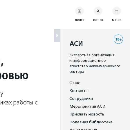
лента
поиск
меню
18+
АСИ
,
Экспертная организация
и информационное
агентство некоммерческого
ровью
сектора
О нас
Контакты
у
Сотрудники
иках работы с
Мероприятия АСИ
Прислать новость
Полезная библиотека
Наши издания