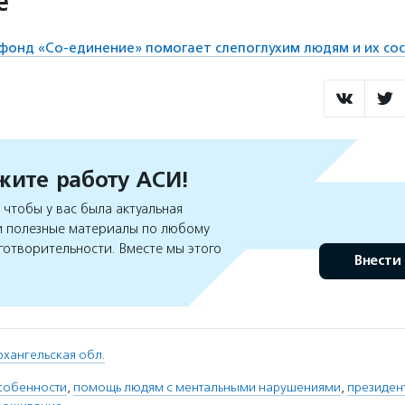
е
 фонд «Со-единение» помогает слепоглухим людям и их со
ите работу АСИ!
чтобы у вас была актуальная
 полезные материалы по любому
готворительности. Вместе мы этого
Внести
рхангельская обл.
собенности
,
помощь людям с ментальными нарушениями
,
президен