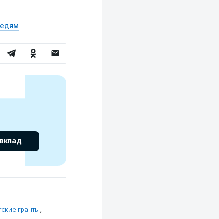
седям
 вклад
тские гранты
,