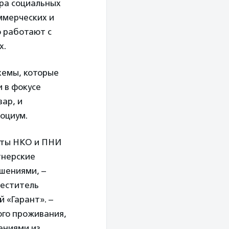
тра социальных
ммерческих и
о работают с
х.
хемы, которые
и в фокусе
ар, и
оциум.
исты НКО и ПНИ
тнерские
шениями, –
меститель
 «Гарант». –
ого проживания,
ениями из