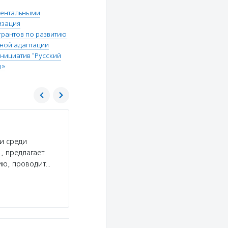
ментальными
изация
рантов по развитию
ной адаптации
нициатив "Русский
ы»
Центр социальных инициатив «Русский д
и среди
Услуги:
Центр «Русский дом» занимается соц
, предлагает
людей с психическими проблемами: прививает
ию, проводит…
с трудоустройством, оказывает юридическую, 
предоставляются бесплатно.
Подробнее