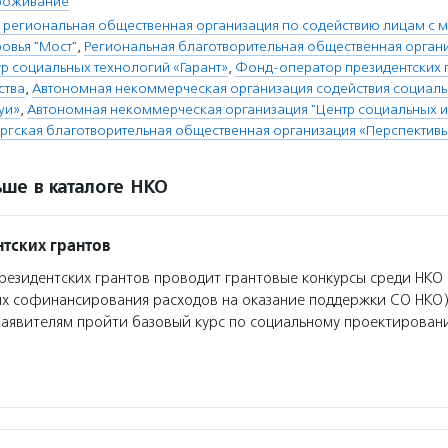
роживание
 региональная общественная организация по содействию лицам с 
овья "Мост"
,
Региональная благотворительная общественная орган
р социальных технологий «Гарант»
,
Фонд-оператор президентских г
ства
,
Автономная некоммерческая организация содействия социаль
уи»
,
Автономная некоммерческая организация "Центр социальных и
ргская благотворительная общественная организация «Перспектив
ше в каталоге НКО
тских грантов
езидентских грантов проводит грантовые конкурсы среди НКО 
ях софинансирования расходов на оказание поддержки СО НКО)
заявителям пройти базовый курс по социальному проектирован