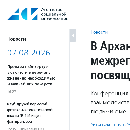
Перейти
к
содержанию
Новости
Новости
В Арха
07.08.2026
межрег
Препарат «Энхерту»
посвящ
включили в перечень
жизненно необходимых
и важнейших лекарств
16:27
Конференция 
взаимодейств
Клуб друзей пермской
физико-математической
людьми с мен
школы № 146 ищет
фандрайзера
Анастасия Чепиль
,
А
15:35
·
Прислано НКО