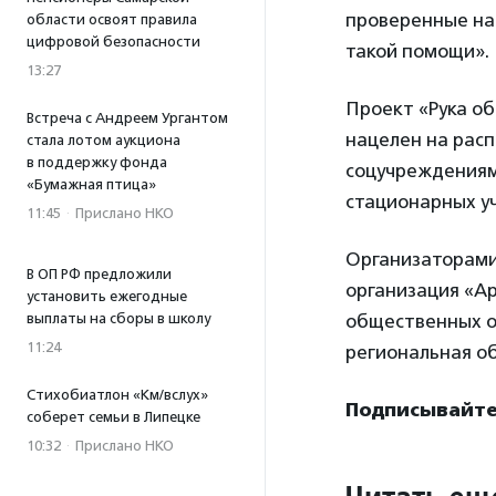
проверенные на
области освоят правила
цифровой безопасности
такой помощи».
13:27
Проект «Рука об
Встреча с Андреем Ургантом
нацелен на рас
стала лотом аукциона
в поддержку фонда
соцучреждениям
«Бумажная птица»
стационарных у
11:45
·
Прислано НКО
Организаторами
В ОП РФ предложили
организация «Ар
установить ежегодные
выплаты на сборы в школу
общественных о
11:24
региональная о
Стихобиатлон «Км/вслух»
Подписывайтес
соберет семьи в Липецке
10:32
·
Прислано НКО