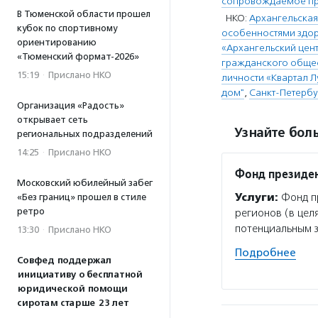
сопровождаемое п
В Тюменской области прошел
НКО:
Архангельская
кубок по спортивному
особенностями здор
ориентированию
«Архангельский цент
«Тюменский формат-2026»
гражданского обще
15:19
·
Прислано НКО
личности «Квартал Л
дом"
,
Санкт-Петербу
Организация «Радость»
открывает сеть
Узнайте боль
региональных подразделений
14:25
·
Прислано НКО
Фонд президен
Московский юбилейный забег
Услуги:
Фонд пр
«Без границ» прошел в стиле
ретро
регионов (в цел
потенциальным 
13:30
·
Прислано НКО
Подробнее
Совфед поддержал
инициативу о бесплатной
юридической помощи
сиротам старше 23 лет