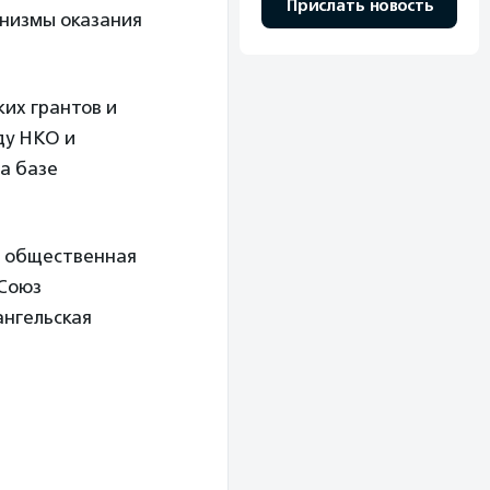
Прислать новость
низмы оказания
их грантов и
ду НКО и
а базе
я общественная
 Союз
ангельская