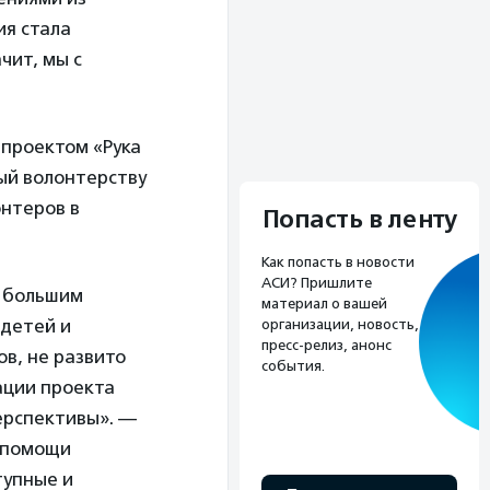
ия стала
чит, мы с
проектом «Рука
ный волонтерству
онтеров в
Попасть в ленту
Как попасть в новости
АСИ? Пришлите
с большим
материал о вашей
 детей и
организации, новость,
пресс-релиз, анонс
ов, не развито
события.
ации проекта
ерспективы». —
в помощи
тупные и