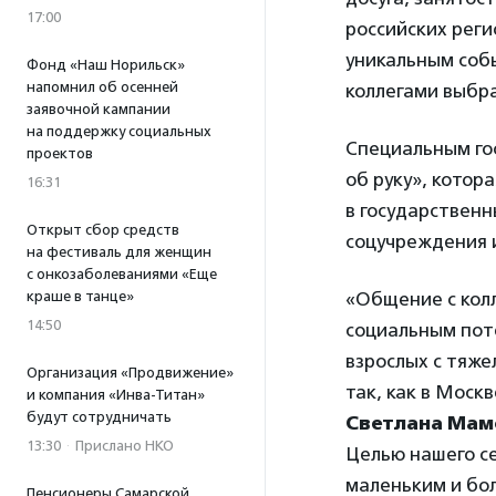
17:00
российских реги
уникальным собы
Фонд «Наш Норильск»
напомнил об осенней
коллегами выбр
заявочной кампании
на поддержку социальных
Специальным го
проектов
об руку», котор
16:31
в государственн
Открыт сбор средств
соцучреждения и
на фестиваль для женщин
с онкозаболеваниями «Еще
краше в танце»
«Общение с колл
14:50
социальным пот
взрослых с тяже
Организация «Продвижение»
так, как в Моск
и компания «Инва-Титан»
будут сотрудничать
Светлана Мам
13:30
·
Прислано НКО
Целью нашего с
маленьким и бо
Пенсионеры Самарской