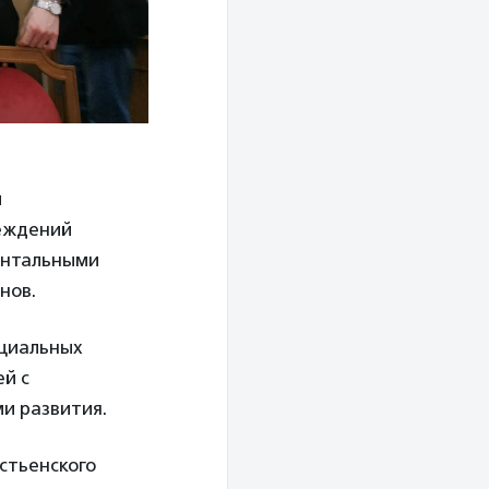
и
реждений
ентальными
нов.
оциальных
ей с
и развития.
стьенского