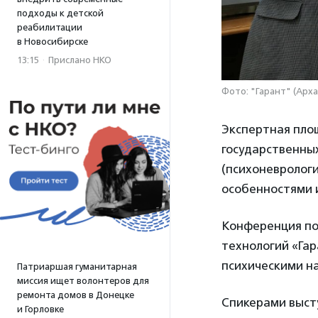
подходы к детской
реабилитации
в Новосибирске
13:15
·
Прислано НКО
Фото: "Гарант" (Арха
Экспертная пло
государственны
(психоневролог
особенностями и
Конференция по
технологий «Гар
психическими н
Патриаршая гуманитарная
миссия ищет волонтеров для
ремонта домов в Донецке
Спикерами выст
и Горловке