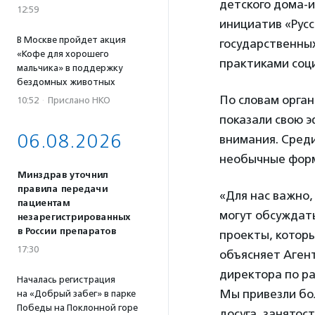
детского дома-и
12:59
инициатив «Русс
В Москве пройдет акция
государственных
«Кофе для хорошего
практиками соц
мальчика» в поддержку
бездомных животных
По словам орга
10:52
·
Прислано НКО
показали свою э
06.08.2026
внимания. Среди
необычные форм
Минздрав уточнил
правила передачи
«Для нас важно
пациентам
могут обсуждат
незарегистрированных
в России препаратов
проекты, котор
17:30
объясняет Аген
директора по ра
Началась регистрация
Мы привезли бо
на «Добрый забег» в парке
Победы на Поклонной горе
досуга, занятос