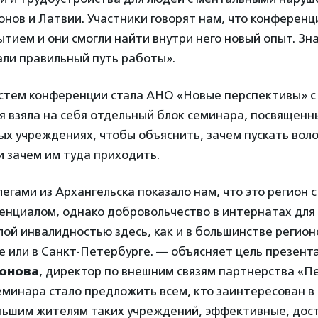
онов и Латвии. Участники говорят нам, что конференц
тием и они смогли найти внутри него новый опыт. Зна
али правильный путь работы».
стем конференции стала АНО «Новые перспективы» с 
ая взяла на себя отдельный блок семинара, посвящен
ых учреждениях, чтобы объяснить, зачем пускать вол
 зачем им туда приходить.
егами из Архангельска показало нам, что это регион 
енциалом, однако добровольчество в интернатах для
лой инвалидностью здесь, как и в большинстве регион
ве или в Санкт-Петербурге. — объясняет цель презент
онова
, директор по внешним связям партнерства «П
еминара стало предложить всем, кто заинтересован 
льшим жителям таких учреждений, эффективные, дос