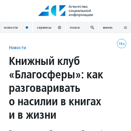
Перейти
к
содержанию
новости
сервисы
поиск
меню
18+
Новости
Книжный клуб
«Благосферы»: как
разговаривать
о насилии в книгах
и в жизни