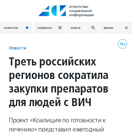
Перейти
к
содержанию
новости
сервисы
поиск
меню
18+
Новости
Треть российских
регионов сократила
закупки препаратов
для людей с ВИЧ
Проект «Коалиция по готовности к
лечению» представил ежегодный