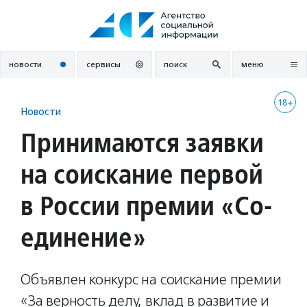
Перейти
к
содержанию
новости
сервисы
поиск
меню
18+
Новости
Принимаются заявки
на соискание первой
в России премии «Со-
единение»
Объявлен конкурс на соискание премии
«За верность делу, вклад в развитие и