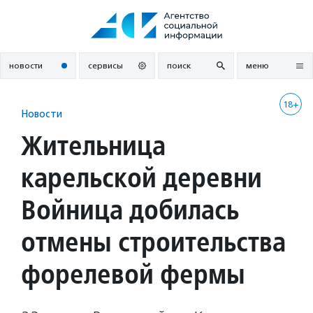
Перейти
к
содержанию
новости
сервисы
поиск
меню
18+
Новости
Жительница
карельской деревни
Войница добилась
отмены строительства
форелевой фермы