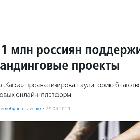
11 млн россиян поддерж
андинговые проекты
кс.Касса» проанализировал аудиторию благотв
овых онлайн-платформ.
ь и доброволь­чест­во
·
29.04.2019