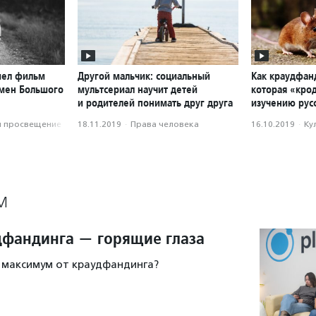
шел фильм
Другой мальчик: социальный
Как краудфан
емен Большого
мультсериал научит детей
которая «крод
и родителей понимать друг друга
изучению рус
и просвещение
18.11.2019
·
Права человека
16.10.2019
·
Ку
М
дфандинга — горящие глаза
 максимум от краудфандинга?