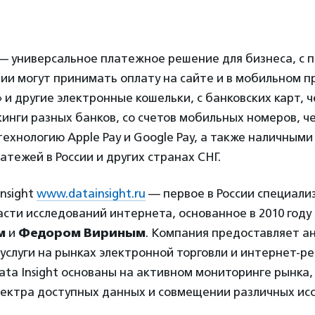
— универсальное платежное решение для бизнеса, с
ии могут принимать оплату на сайте и в мобильном 
 и другие электронные кошельки, с банковских карт, 
инги разных банков, со счетов мобильных номеров, ч
ехнологию Apple Pay и Google Pay, а также наличными 
атежей в России и других странах СНГ.
nsight
www.datainsight.ru
— первое в России специали
асти исследований интернета, основанное в 2010 году
м
и
Федором Вириным
. Компания предоставляет а
услуги на рынках электронной торговли и интернет-р
ta Insight основаны на активном мониторинге рынка,
спектра доступных данных и совмещении различных ис