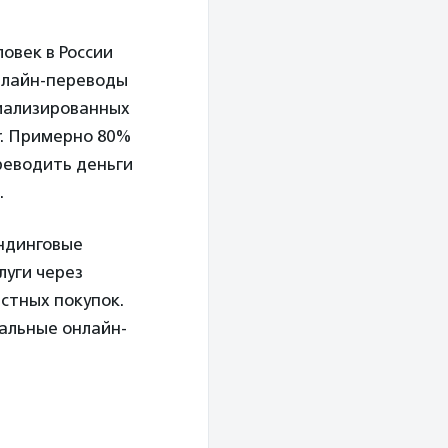
ловек в России
онлайн-переводы
иализированных
er. Примерно 80%
реводить деньги
.
андинговые
луги через
стных покупок.
иальные онлайн-