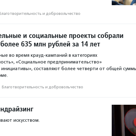
Благотвори­тель­ность и доброволь­чест­во
ельные и социальные проекты собрали
u более 635 млн рублей за 14 лет
ные во время крауд-кампаний в категориях
ность», «Социальное предпринимательство»
 инициативы», составляют более четверти от общей сумм
рме.
·
Благотвори­тель­ность и доброволь­чест­во
андрайзинг
ывают искусством.