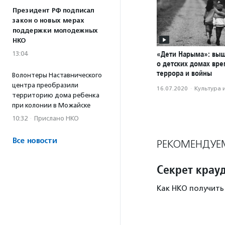
Президент РФ подписал
закон о новых мерах
поддержки молодежных
НКО
«Дети Нарыма»: вы
13:04
о детских домах вр
террора и войны
Волонтеры Наставнического
центра преобразили
16.07.2020
·
Культура 
территорию дома ребенка
при колонии в Можайске
10:32
·
Прислано НКО
Все новости
РЕКОМЕНДУЕ
Секрет крау
Как НКО получить