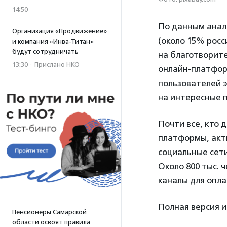
14:50
По данным анали
Организация «Продвижение»
(около 15% росс
и компания «Инва-Титан»
будут сотрудничать
на благотворит
13:30
·
Прислано НКО
онлайн-платформ
пользователей 
на интересные 
Почти все, кто
платформы, акти
социальные сети
Около 800 тыс. 
каналы для оплат
Полная версия 
Пенсионеры Самарской
области освоят правила