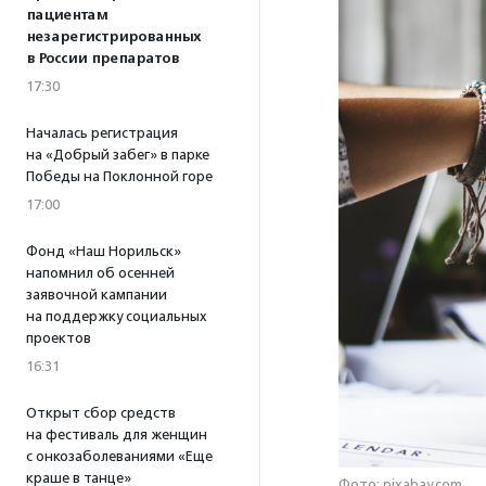
пациентам
незарегистрированных
в России препаратов
17:30
Началась регистрация
на «Добрый забег» в парке
Победы на Поклонной горе
17:00
Фонд «Наш Норильск»
напомнил об осенней
заявочной кампании
на поддержку социальных
проектов
16:31
Открыт сбор средств
на фестиваль для женщин
с онкозаболеваниями «Еще
краше в танце»
Фото: pixabay.com