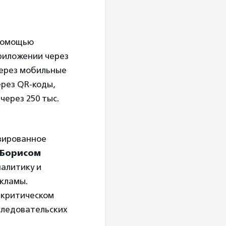
 помощью
приложении через
через мобильные
ерез QR-коды,
через 250 тыс.
зированное
Борисом
налитику и
екламы.
 критическом
следовательских