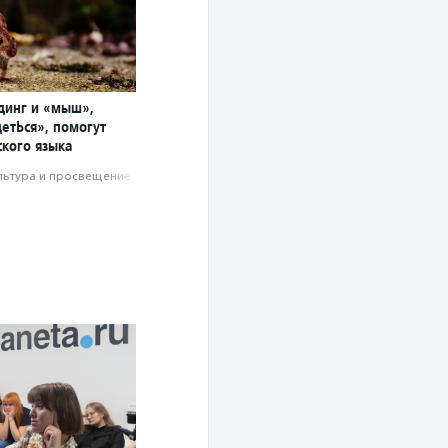
динг и «мыш»,
етЬся», помогут
ского языка
льтура и просвещение