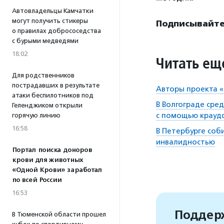
Автовладельцы Камчатки
могут получить стикеры
Подписывайте
о правилах добрососедства
с бурыми медведями
18:02
Читать ещ
Для родственников
пострадавших в результате
Авторы проекта «
атаки беспилотников под
В Волгограде сре
Геленджиком открыли
с помощью крауд
горячую линию
16:58
В Петербурге соб
инвалидностью
Портал поиска доноров
крови для животных
«Одной Крови» заработал
по всей России
16:53
Поддерж
В Тюменской области прошел