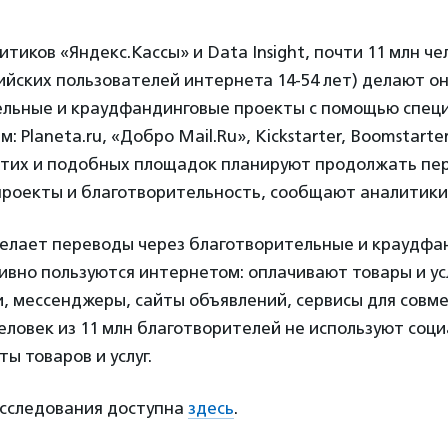
тиков «Яндекс.Кассы» и Data Insight, почти 11 млн че
ийских пользователей интернета 14-54 лет) делают 
ельные и краудфандинговые проекты с помощью спец
: Planeta.ru, «Добро Mail.Ru», Kickstarter, Boomstart
этих и подобных площадок планируют продолжать пе
проекты и благотворительность, сообщают аналитики
 делает переводы через благотворительные и краудф
вно пользуются интернетом: оплачивают товары и ус
, мессенджеры, сайты объявлений, сервисы для совме
человек из 11 млн благотворителей не используют соц
ы товаров и услуг.
исследования доступна
здесь
.