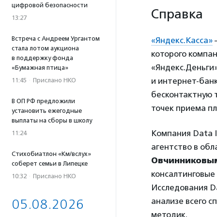
цифровой безопасности
Справка
13:27
Встреча с Андреем Ургантом
«Яндекс.Касса»
стала лотом аукциона
которого компан
в поддержку фонда
«Яндекс.Деньги»
«Бумажная птица»
и интернет-банк
11:45
·
Прислано НКО
бесконтактную т
В ОП РФ предложили
точек приема пл
установить ежегодные
выплаты на сборы в школу
Компания Data I
11:24
агентство в обл
Стихобиатлон «Км/вслух»
Овчинниковы
соберет семьи в Липецке
консалтинговые 
10:32
·
Прислано НКО
Исследования Da
анализе всего 
05.08.2026
методик.