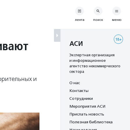
лента
поиск
меню
18+
ивают
АСИ
Экспертная организация
и информационное
агентство некоммерческого
сектора
орительных и
О нас
Контакты
Сотрудники
Мероприятия АСИ
Прислать новость
Полезная библиотека
Наши издания