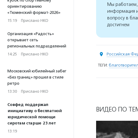
кубок по спортивному
Мы работаем, 
ориентированию
информация и
«Тюменский формат-2026»
вопросу в бла
15:19
·
Прислано НКО
достигнем
Организация «Радость»
открывает сеть
региональных подразделений
Российская Фе
14:25
·
Прислано НКО
ТЕГИ:
благотворител
Московский юбилейный забег
«Без границ» прошел в стиле
ретро
13:30
·
Прислано НКО
Совфед поддержал
ВИДЕО ПО ТЕ
инициативу о бесплатной
юридической помощи
сиротам старше 23 лет
13:19