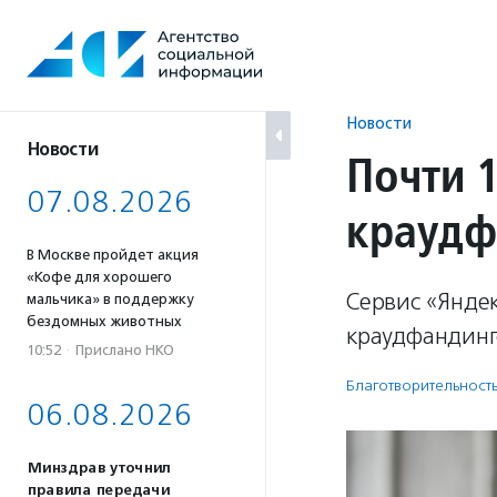
Перейти
к
содержанию
Новости
Новости
Почти 
07.08.2026
краудф
В Москве пройдет акция
«Кофе для хорошего
Сервис «Янде
мальчика» в поддержку
бездомных животных
краудфандинг
10:52
·
Прислано НКО
Благотвори­тель­ност
06.08.2026
Минздрав уточнил
правила передачи