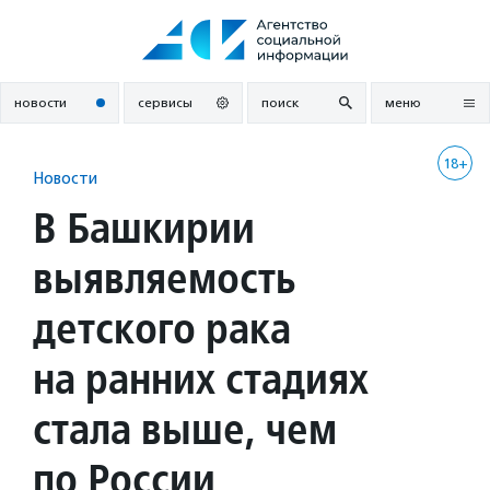
Перейти
к
содержанию
новости
сервисы
поиск
меню
18+
Новости
В Башкирии
выявляемость
детского рака
на ранних стадиях
стала выше, чем
по России