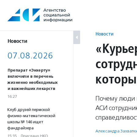
Перейти
к
содержанию
Новости
Новости
«Курье
07.08.2026
сотруд
Препарат «Энхерту»
которы
включили в перечень
жизненно необходимых
и важнейших лекарств
16:27
Почему люди и
АСИ сотрудни
Клуб друзей пермской
физико-математической
справедливос
школы № 146 ищет
фандрайзера
Александра Захватк
15:35
·
Прислано НКО