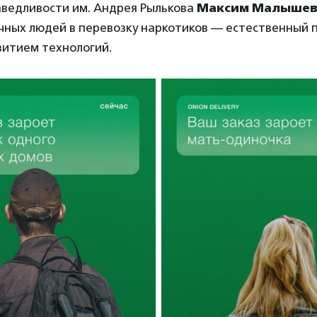
аведливости им. Андрея Рылькова
Максим Малыше
чных людей в перевозку наркотиков — естественный п
витием технологий.