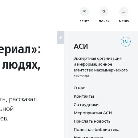
лента
поиск
меню
18+
ериал»:
АСИ
 людях,
Экспертная организация
и информационное
агентство некоммерческого
сектора
О нас
Контакты
ь, рассказал
Сотрудники
льной
Мероприятия АСИ
ев.
Прислать новость
Полезная библиотека
Наши издания