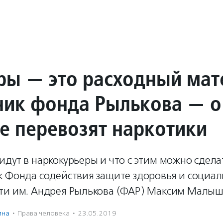
ры — это расходный мат
ник фонда Рылькова — о
е перевозят наркотики
дут в наркокурьеры и что с этим можно сделат
к Фонда содействия защите здоровья и социа
ти им. Андрея Рылькова (ФАР) Максим Малыш
ина
·
Права человека
·
23.05.2019