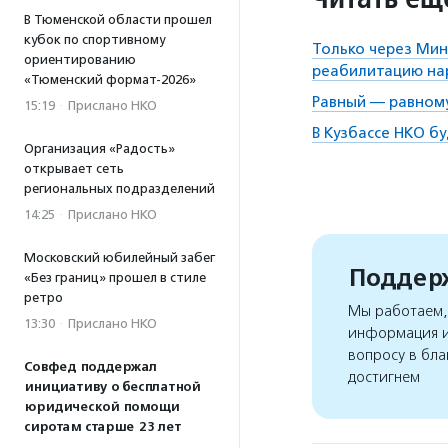
В Тюменской области прошел
кубок по спортивному
Только через Мин
ориентированию
реабилитацию на
«Тюменский формат-2026»
Равный — равном
15:19
·
Прислано НКО
В Кузбассе НКО б
Организация «Радость»
открывает сеть
региональных подразделений
14:25
·
Прислано НКО
Московский юбилейный забег
Поддерж
«Без границ» прошел в стиле
ретро
Мы работаем, 
13:30
·
Прислано НКО
информация и
вопросу в бла
Совфед поддержал
достигнем
инициативу о бесплатной
юридической помощи
сиротам старше 23 лет