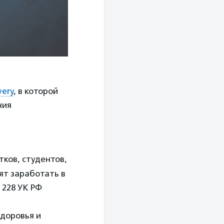
very
, в которой
ния
тков, студентов,
ят заработать в
 228 УК РФ
доровья и