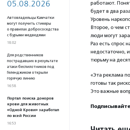
05.08.2026
работают. Понят
будет в два раза
Автовладельцы Камчатки
Уровень наркоп
могут получить стикеры
Второе, о чем с
о правилах добрососедства
люди могут зара
с бурыми медведями
18:02
Раз есть спрос 
недостаточно, и
Для родственников
тюрьму на десят
пострадавших в результате
атаки беспилотников под
Геленджиком открыли
«Эта реклама по
горячую линию
готовы так риск
16:58
Это важные вопр
Портал поиска доноров
крови для животных
Подписывайте
«Одной Крови» заработал
по всей России
16:53
Читать ещ