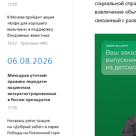
социальной спр
12:59
вовлечение обы
В Москве пройдет акция
связанный с раз
«Кофе для хорошего
мальчика» в поддержку
бездомных животных
10:52
·
Прислано НКО
06.08.2026
Минздрав уточнил
правила передачи
пациентам
незарегистрированных
в России препаратов
17:30
Началась регистрация
на «Добрый забег» в парке
Победы на Поклонной горе