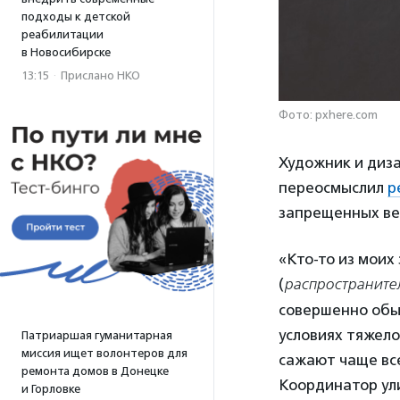
подходы к детской
реабилитации
в Новосибирске
13:15
·
Прислано НКО
Фото: pxhere.com
Художник и диз
переосмыслил
р
запрещенных ве
«Кто‑то из моих
(
распространител
совершенно обыч
условиях тяжело
Патриаршая гуманитарная
миссия ищет волонтеров для
сажают чаще вс
ремонта домов в Донецке
Координатор ул
и Горловке