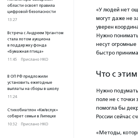
области освоят правила
«У людей нет о
цифровой безопасности
могут даже не з
13:27
уверен координ
Встреча с Андреем Ургантом
Нужно понимать
стала лотом аукциона
несут огромные 
в поддержку фонда
«Бумажная птица»
быстро принима
11:45
·
Прислано НКО
Что с эти
В ОП РФ предложили
установить ежегодные
выплаты на сборы в школу
Нужно подумать
11:24
поле не с точки
помогла бы декр
Стихобиатлон «Км/вслух»
России сейчас с
соберет семьи в Липецке
10:32
·
Прислано НКО
«Методы, котор