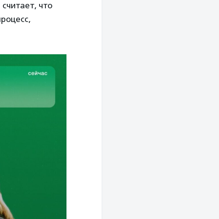
в
считает, что
роцесс,