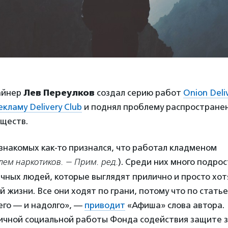
айнер
Лев Переулков
создал серию работ
Onion Deli
екламу Delivery Club
и поднял проблему распростране
ществ.
 знакомых как-то признался, что работал кладменом
ем наркотиков. — Прим. ред.
). Среди них много подрос
ных людей, которые выглядят прилично и просто хот
й жизни. Все они ходят по грани, потому что по статье
его — и надолго», —
приводит
«Афиша» слова автора.
ичной социальной работы Фонда содействия защите з