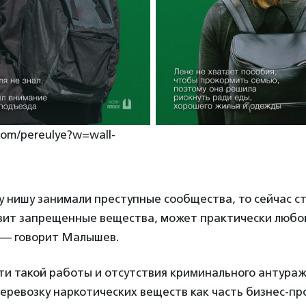
.com/pereulye?w=wall-
у нишу занимали преступные сообщества, то сейчас с
зит запрещенные вещества, может практически любой
, — говорит Малышев.
ти такой работы и отсутствия криминального антура
ревозку наркотических веществ как часть бизнес-пр