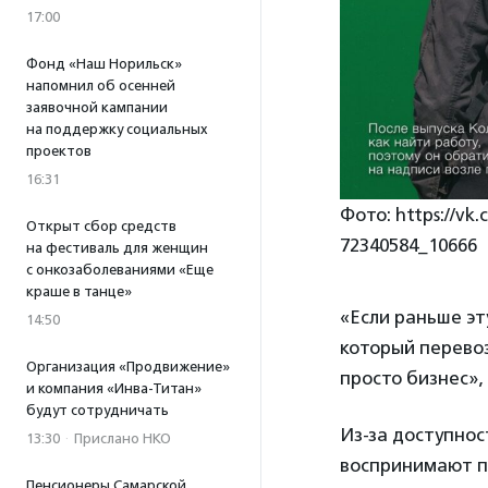
17:00
Фонд «Наш Норильск»
напомнил об осенней
заявочной кампании
на поддержку социальных
проектов
16:31
Фото: https://vk
Открыт сбор средств
72340584_10666
на фестиваль для женщин
с онкозаболеваниями «Еще
краше в танце»
«Если раньше эт
14:50
который перево
Организация «Продвижение»
просто бизнес»
и компания «Инва-Титан»
будут сотрудничать
Из-за доступнос
13:30
·
Прислано НКО
воспринимают пе
Пенсионеры Самарской