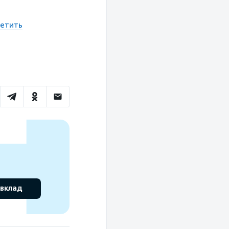
ретить
 вклад