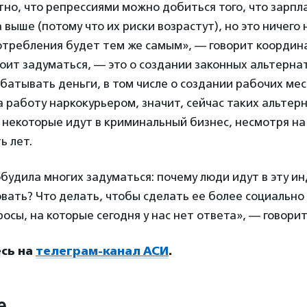
но, что репрессиями можно добиться того, что зарпл
 выше (потому что их риски возрастут), но это ничего 
отребления будет тем же самым», — говорит координ
тоит задуматься, — это о создании законных альтерна
батывать деньги, в том числе о создании рабочих мес
на работу наркокурьером, значит, сейчас таких альтер
 некоторые идут в криминальный бизнес, несмотря на 
ь лет.
будила многих задуматься: почему люди идут в эту и
овать? Что делать, чтобы сделать ее более социально
осы, на которые сегодня у нас нет ответа», — говор
сь на
телеграм-канал АСИ
.
е