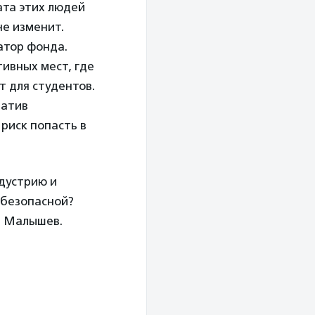
ата этих людей
не изменит.
атор фонда.
тивных мест, где
т для студентов.
натив
риск попасть в
ндустрию и
 безопасной?
ит Малышев.