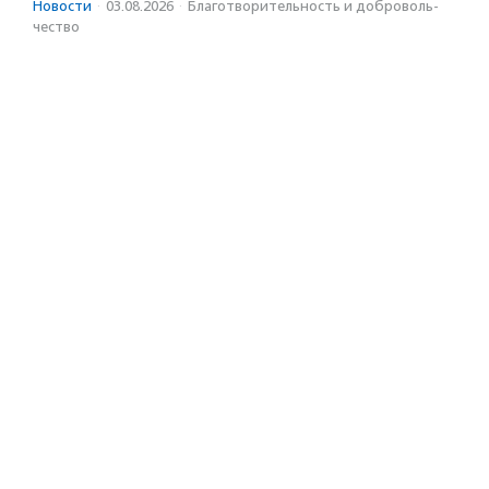
Новости
·
03.08.2026
·
Благотвори­тель­ность и доброволь­
чест­во