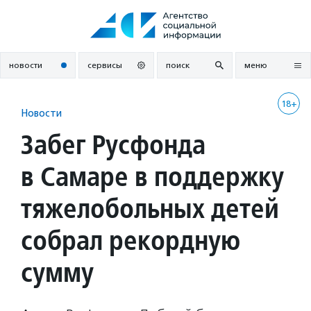
Перейти
к
содержанию
новости
сервисы
поиск
меню
18+
Новости
Забег Русфонда
в Самаре в поддержку
тяжелобольных детей
собрал рекордную
сумму