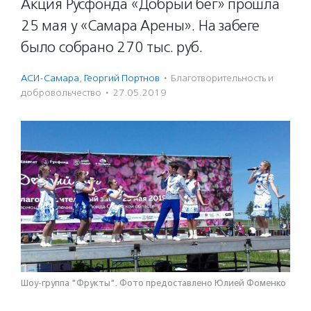
Акция Русфонда «Добрый бег» прошла
25 мая у «Самара Арены». На забеге
было собрано 270 тыс. руб.
АСИ-Самара
,
Георгий Портнов
·
Благотвори­тель­ность и
доброволь­чест­во
·
27.05.2019
Шоу-группа "Фрукты". Фото предоставлено Юлией Фоменко