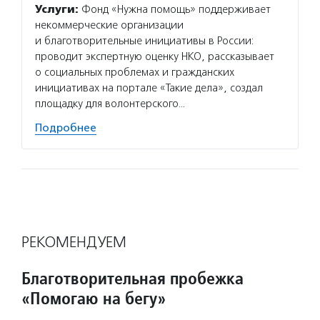
Услуги:
Фонд «Нужна помощь» поддерживает
Услуг
некоммерческие организации
новые 
и благотворительные инициативы в России:
детски
проводит экспертную оценку НКО, рассказывает
заболе
о социальных проблемах и гражданских
лечени
инициативах на портале «Такие дела», создал
и тран
площадку для волонтерского…
детей 
Подробнее
Подро
РЕКОМЕНДУЕМ
Благотворительная пробежка
«Помогаю на бегу»