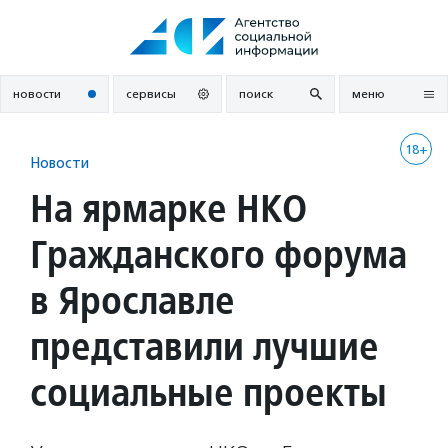
Перейти
к
содержанию
новости
сервисы
поиск
меню
18+
Новости
На ярмарке НКО
Гражданского форума
в Ярославле
представили лучшие
социальные проекты