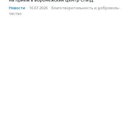
на прием в воронежский Центр СПИД.
Новости
·
16.07.2026
·
Благотвори­тель­ность и доброволь­
чест­во