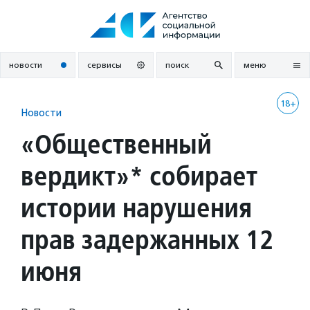
Перейти
к
содержанию
новости
сервисы
поиск
меню
18+
Новости
«Общественный
вердикт»* собирает
истории нарушения
прав задержанных 12
июня