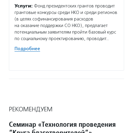
Услуги:
Фонд президентских грантов проводит
Услуг
грантовые конкурсы среди НКО и среди регионов
по тех
(в целях софинансирования расходов
аккуму
на оказание поддержки СО НКО), предлагает
местны
потенциальным заявителям пройти базовый курс
конкур
по социальному проектированию, проводит…
культу
поддер
Подробнее
района
Подро
РЕКОМЕНДУЕМ
Семинар «Технология проведения
“Круга благотворителей”»