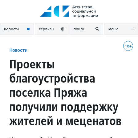
Перейти
к
содержанию
новости
сервисы
поиск
меню
18+
Новости
Проекты
благоустройства
поселка Пряжа
получили поддержку
жителей и меценатов