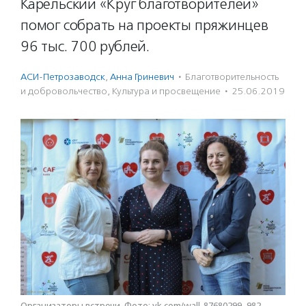
Карельский «Круг благотворителей»
помог собрать на проекты пряжинцев
96 тыс. 700 рублей.
АСИ-Петрозаводск
,
Анна Гриневич
·
Благотвори­тель­ность
и доброволь­чест­во
,
Культура и просвещение
·
25.06.2019
Организаторы встречи. Фото: vk.com/wall-87680299_982