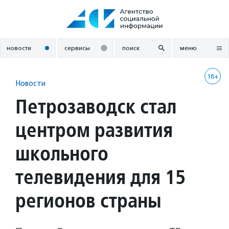
Перейти
к
содержанию
новости
сервисы
поиск
меню
18+
Новости
Петрозаводск стал
центром развития
школьного
телевидения для 15
регионов страны