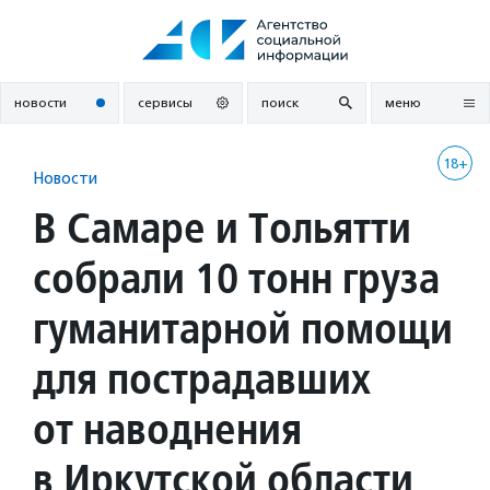
Перейти
к
содержанию
новости
сервисы
поиск
меню
18+
Новости
В Самаре и Тольятти
собрали 10 тонн груза
гуманитарной помощи
для пострадавших
от наводнения
в Иркутской области