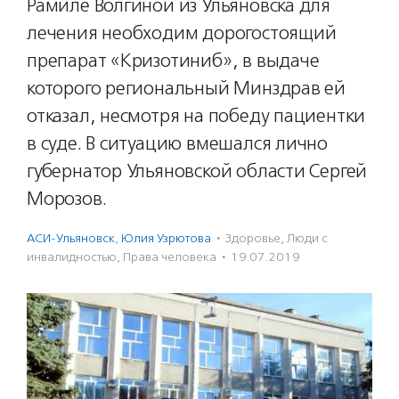
Рамиле Волгиной из Ульяновска для
лечения необходим дорогостоящий
препарат «Кризотиниб», в выдаче
которого региональный Минздрав ей
отказал, несмотря на победу пациентки
в суде. В ситуацию вмешался лично
губернатор Ульяновской области Сергей
Морозов.
АСИ-Ульяновск
,
Юлия Узрютова
·
Здоровье
,
Люди с
инвалидностью
,
Права человека
·
19.07.2019