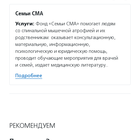
Семьи СМА
Жизнь
Услуги:
Фонд «Семьи СМА» помогает людям
Услуг
со спинальной мышечной атрофией и их
чудо» 
родственникам: оказывает консультационную,
обслед
материальную, информационную,
для се
психологическую и юридическую помощь,
печени
проводит обучающие мероприятия для врачей
оплачи
и семей, издает медицинскую литературу…
Подро
Подробнее
РЕКОМЕНДУЕМ