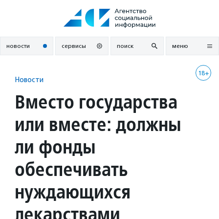
Перейти
к
содержанию
новости
сервисы
поиск
меню
18+
Новости
Вместо государства
или вместе: должны
ли фонды
обеспечивать
нуждающихся
лекарствами