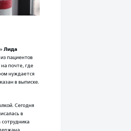
м»
Лида
 из пациентов
на почте, где
ором нуждается
казан в выписке.
лкой. Сегодня
писалась в
а сотрудника
адержана.