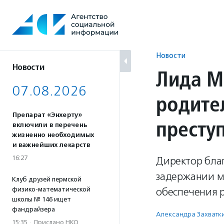
Перейти
к
содержанию
Новости
Новости
Лида М
07.08.2026
родите
Препарат «Энхерту»
престу
включили в перечень
жизненно необходимых
и важнейших лекарств
16:27
Директор бла
задержании м
Клуб друзей пермской
физико-математической
обеспечения 
школы № 146 ищет
фандрайзера
Александра Захватк
15:35
·
Прислано НКО