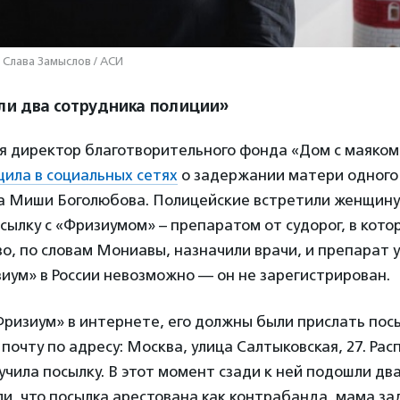
 Слава Замыслов / АСИ
и два сотрудника полиции»
ля директор благотворительного фонда «Дом с маяко
ила в социальных сетях
о задержании матери одного
а Миши Боголюбова. Полицейские встретили женщину 
сылку с «Фризиумом» – препаратом от судорог, в кот
во, по словам Мониавы, назначили врачи, и препарат у
иум» в России невозможно — он не зарегистрирован.
ризиум» в интернете, его должны были прислать посы
почту по адресу: Москва, улица Салтыковская, 27. Рас
учила посылку. В этот момент сзади к ней подошли дв
ли, что посылка арестована как контрабанда, мама з