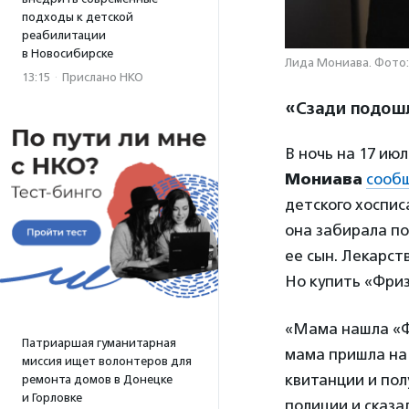
подходы к детской
реабилитации
в Новосибирске
Лида Мониава. Фото:
13:15
·
Прислано НКО
«Сзади подошл
В ночь на 17 ию
Мониава
сообщ
детского хоспис
она забирала по
ее сын. Лекарст
Но купить «Фриз
«Мама нашла «Ф
Патриаршая гуманитарная
мама пришла на 
миссия ищет волонтеров для
квитанции и пол
ремонта домов в Донецке
и Горловке
полиции и сказа