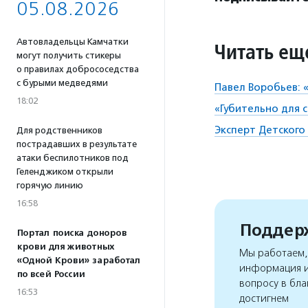
05.08.2026
Автовладельцы Камчатки
Читать ещ
могут получить стикеры
о правилах добрососедства
с бурыми медведями
Павел Воробьев: 
18:02
«Губительно для 
Эксперт Детского
Для родственников
пострадавших в результате
атаки беспилотников под
Геленджиком открыли
горячую линию
16:58
Поддерж
Портал поиска доноров
крови для животных
Мы работаем, 
«Одной Крови» заработал
информация и
по всей России
вопросу в бла
16:53
достигнем