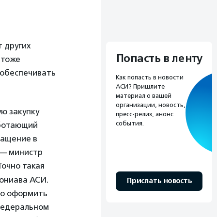
т других
Попасть в ленту
 тоже
 обеспечивать
Как попасть в новости
АСИ? Пришлите
материал о вашей
организации, новость,
ю закупку
пресс-релиз, анонс
события.
аботающий
ращение в
— министр
 Точно такая
Мониава АСИ.
Прислать новость
но оформить
федеральном