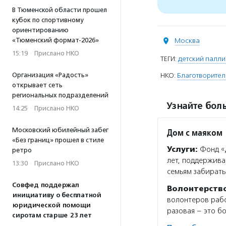
В Тюменской области прошел
кубок по спортивному
ориентированию
«Тюменский формат-2026»
Москва
15:19
·
Прислано НКО
ТЕГИ:
детский палли
Организация «Радость»
НКО:
Благотворител
открывает сеть
региональных подразделений
Узнайте боль
14:25
·
Прислано НКО
Московский юбилейный забег
Дом с маяком
«Без границ» прошел в стиле
Услуги:
Фонд «Д
ретро
лет, поддержива
13:30
·
Прислано НКО
семьям забирать
Совфед поддержал
Волонтерств
инициативу о бесплатной
волонтеров рабо
юридической помощи
разовая – это б
сиротам старше 23 лет