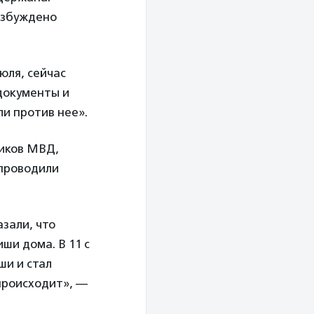
возбуждено
юля, сейчас
 документы и
ли против нее».
ников МВД,
 проводили
зали, что
ши дома. В 11 с
ши и стал
происходит», —