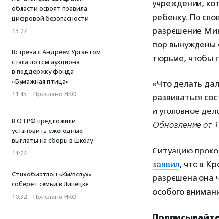
учреждении, ко
области освоят правила
ребенку. По сло
цифровой безопасности
разрешение Мин
13:27
пор вынуждены с
Встреча с Андреем Ургантом
тюрьме, чтобы п
стала лотом аукциона
в поддержку фонда
«Бумажная птица»
«Что делать дал
11:45
·
Прислано НКО
развиваться сос
и уголовное дел
В ОП РФ предложили
Обновление от 17
установить ежегодные
выплаты на сборы в школу
Ситуацию проко
11:24
заявил
, что в К
Стихобиатлон «Км/вслух»
разрешена она ч
соберет семьи в Липецке
особого внимани
10:32
·
Прислано НКО
Подписывайте