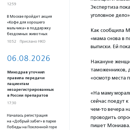
12:59
Экспертиза пока
уголовное дело»
В Москве пройдет акция
«Кофе для хорошего
мальчика» в поддержку
Как сообщила М
бездомных животных
«мама снова в п
10:52
·
Прислано НКО
выписки. Ей пок
06.08.2026
Накануне женщи
таможенников, 
Минздрав уточнил
«осмотр места 
правила передачи
пациентам
незарегистрированных
«На маму мораль
в России препаратов
сейчас поедут к
17:30
чем-то вечера н
Началась регистрация
проводить опро
на «Добрый забег» в парке
пишет Мониава
Победы на Поклонной горе