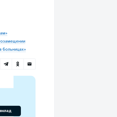
там»
ртозамещении
 в больницах»
 вклад