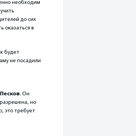
ненно необходим
лучить
ителей до сих
ь оказаться в
ак будет
аму не посадили
Песков
. Он
 разрешена, но
о, это требует