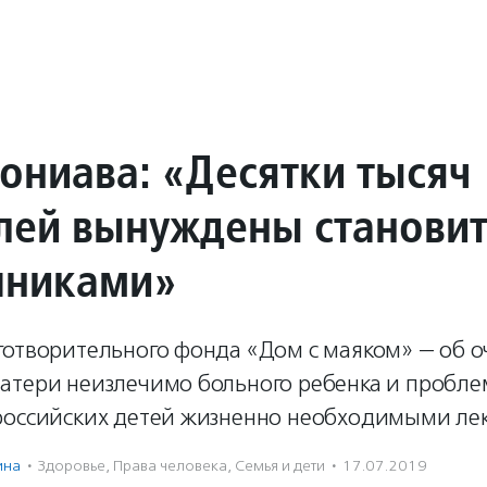
ониава: «Десятки тысяч
лей вынуждены становит
пниками»
готворительного фонда «Дом с маяком» — об 
атери неизлечимо больного ребенка и пробле
российских детей жизненно необходимыми ле
ина
·
Здоровье
,
Права человека
,
Семья и дети
·
17.07.2019