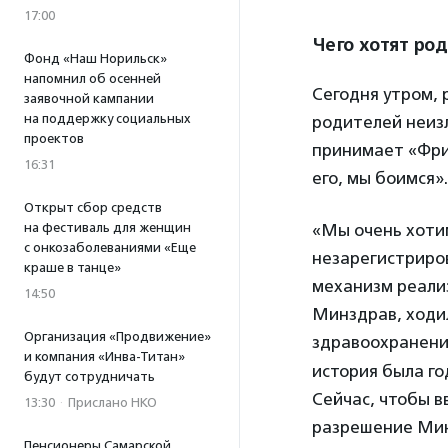
17:00
Чего хотят ро
Фонд «Наш Норильск»
напомнил об осенней
Сегодня утром, 
заявочной кампании
на поддержку социальных
родителей неиз
проектов
принимает «Фриз
16:31
его, мы боимся».
Открыт сбор средств
на фестиваль для женщин
«Мы очень хоти
с онкозаболеваниями «Еще
незарегистриро
краше в танце»
механизм реали
14:50
Минздрав, ходил
Организация «Продвижение»
здравоохранени
и компания «Инва-Титан»
история была го
будут сотрудничать
Сейчас, чтобы 
13:30
·
Прислано НКО
разрешение Мин
Пенсионеры Самарской