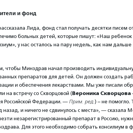
дители и фонд
рассказала Лида, фонд стал получать десятки писем о
лечимо больных детей, которые пишут: «Наш ребенок
иум», у нас осталось на пару недель, как нам дальше
м, чтобы Минздрав начал производить индивидуальну
ванных препаратов для детей. Он должен создать р
зации и обеспечения лекарствами. Мы уже писали об
и на встречу со Скворцовой (
Вероника Скворцова
я Российской Федерации. —
Прим. ред.
) – не помогло.
д назад, и ничего не сдвинулось с места», — сказала 
ввезти незарегистрированный препарат в Россию, нуж
здрава. Для этого необходимо собрать консилиум в 