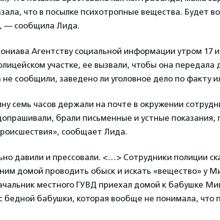
зала, что в посылке психотропные вещества. Будет 
, — сообщила Лида.
ониава Агентству социальной информации утром 17 и
олицейском участке, ее вызвали, чтобы она передала
а не сообщили, заведено ли уголовное дело по факту и
ну семь часов держали на почте в окружении сотруд
допрашивали, брали письменные и устные показания,
происшествия», сообщает Лида.
но давили и прессовали. <…> Сотрудники полиции ска
 ним домой проводить обыск и искать «вещество» у Ми
ачальник местного ГУВД приехал домой к бабушке Ми
с бедной бабушки, которая вообще не понимала, что 
.