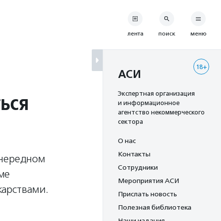
лента
поиск
меню
18+
АСИ
ься
Экспертная организация
и информационное
агентство некоммерческого
сектора
О нас
Контакты
очередном
Сотрудники
ме
Мероприятия АСИ
карствами.
Прислать новость
Полезная библиотека
Наши издания