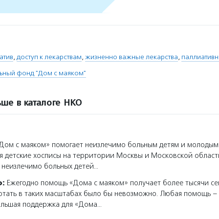
атив
,
доступ к лекарствам
,
жизненно важные лекарства
,
паллиативн
ьный фонд "Дом с маяком"
ше в каталоге НКО
ом с маяком» помогает неизлечимо больным детям и молодым
я детские хосписы на территории Москвы и Московской област
 неизлечимо больных детей…
о:
Ежегодно помощь «Дома с маяком» получает более тысячи се
тать в таких масштабах было бы невозможно. Любая помощь – 
ольшая поддержка для «Дома…