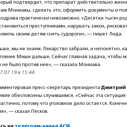
торый подтвердит, что препарат действительно жиз
вам Мониавы, сделать это, оформить документы и по
здрава практически невозможно. «Десятки тысяч род
тановиться преступниками, нарушать закон, рисковат
омочь своим детям снять судороги», — пишет Лида.
ьше, мы не знаем. Лекарство забрали, и непонятно, к
тояние Миши дальше. Сейчас главная задача, чтобы м
о не было против нее», — сказала Мониава.
.07.19 в 15:44:
мментировал пресс-секретарь президента
Дмитрий 
ремле обеспокоены случившимся. «Сейчас эта ситуация
астично, потому что уголовное дело остается. Конечн
я», — сказал Песков.
сь на
телеграм-канал АСИ
.