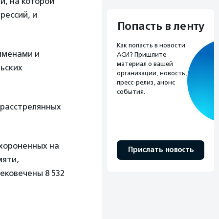
и, на которой
рессий, и
Попасть в ленту
Как попасть в новости
именами и
АСИ? Пришлите
материал о вашей
льских
организации, новость,
пресс-релиз, анонс
события.
 расстрелянных
ахороненных на
Прислать новость
мяти,
вековечены 8 532