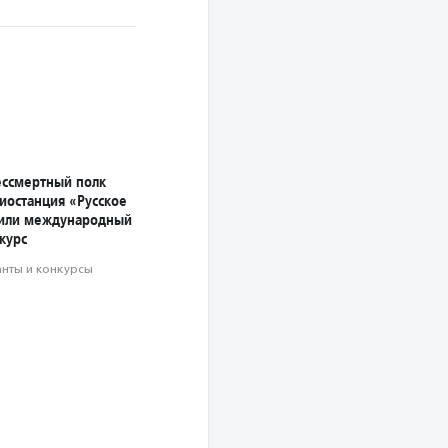
ссмертный полк
иостанция «Русское
вили международный
курс
анты и конкурсы