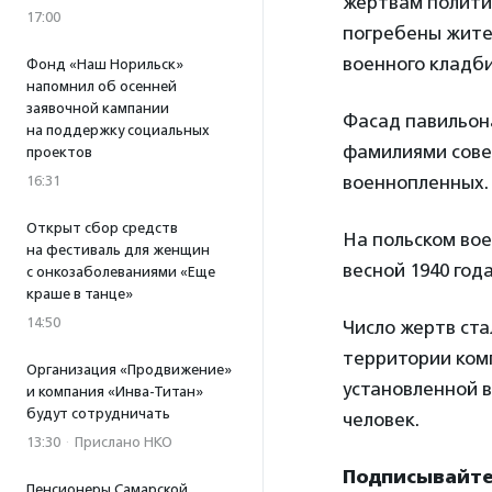
жертвам политич
17:00
погребены жите
военного кладб
Фонд «Наш Норильск»
напомнил об осенней
заявочной кампании
Фасад павильон
на поддержку социальных
фамилиями совет
проектов
военнопленных.
16:31
Открыт сбор средств
На польском во
на фестиваль для женщин
весной 1940 год
с онкозаболеваниями «Еще
краше в танце»
14:50
Число жертв ста
территории комп
Организация «Продвижение»
установленной в
и компания «Инва-Титан»
будут сотрудничать
человек.
13:30
·
Прислано НКО
Подписывайтес
Пенсионеры Самарской