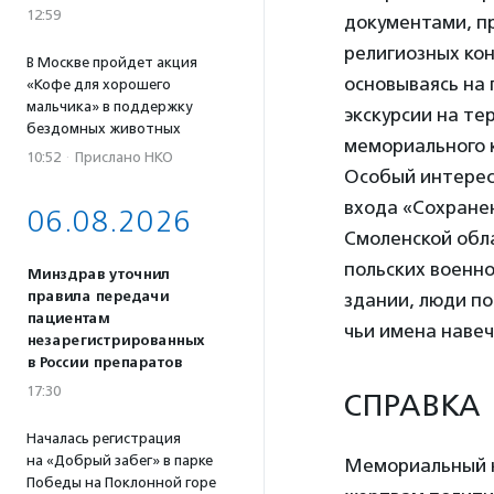
12:59
документами, п
религиозных кон
В Москве пройдет акция
основываясь на 
«Кофе для хорошего
мальчика» в поддержку
экскурсии на те
бездомных животных
мемориального 
10:52
·
Прислано НКО
Особый интерес
входа «Сохранен
06.08.2026
Смоленской обл
польских военно
Минздрав уточнил
правила передачи
здании, люди по
пациентам
чьи имена навеч
незарегистрированных
в России препаратов
17:30
СПРАВКА
Началась регистрация
на «Добрый забег» в парке
Мемориальный к
Победы на Поклонной горе