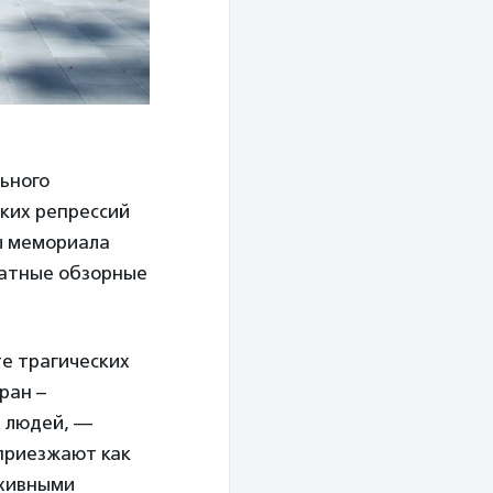
ьного
ких репрессий
ы мемориала
латные обзорные
те трагических
ран –
х людей, —
 приезжают как
рхивными