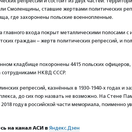
еских репрессий и состоит из двух частей: территори
ли Смоленщины, ставшие жертвами политических реп
ища, где захоронены польские военнопленные.
а главного входа покрыт металлическими полосами с 
ских граждан – жертв политических репрессий, и по
енном кладбище похоронены 4415 польских офицеров,
а сотрудниками НКВД СССР.
линских репрессий, казнённых в 1930-1940-х годах и з
лекса, до сих пор назвать не возможно. На Стене Па
 2018 году в российской части мемориала, поименно у
ь на канал АСИ в
Яндекс.Дзен