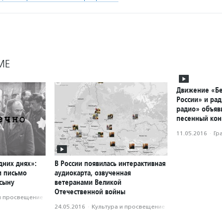
МЕ
Движение «Бе
России» и рад
радио» объя
песенный кон
11.05.2016
·
Гр
дних днях»:
В России появилась интерактивная
и письмо
аудиокарта, озвученная
 сыну
ветеранами Великой
Отечественной войны
и просвещение
24.05.2016
·
Культура и просвещение