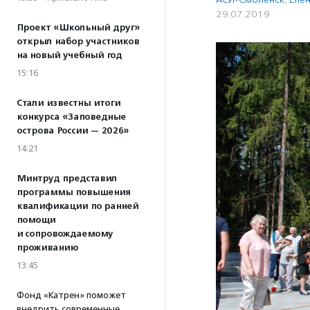
29.07.2019
Проект «Школьный друг»
открыл набор участников
на новый учебный год
15:16
Стали известны итоги
конкурса «Заповедные
острова России — 2026»
14:21
Минтруд представил
программы повышения
квалификации по ранней
помощи
и сопровождаемому
проживанию
13:45
Фонд «Катрен» поможет
внедрить современные