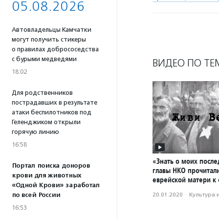
05.08.2026
Автовладельцы Камчатки
могут получить стикеры
о правилах добрососедства
с бурыми медведями
ВИДЕО ПО ТЕ
18:02
Для родственников
пострадавших в результате
атаки беспилотников под
Геленджиком открыли
горячую линию
16:58
«Знать о моих после
Портал поиска доноров
главы НКО прочитал
крови для животных
еврейской матери к
«Одной Крови» заработал
по всей России
20.01.2020
·
Культура 
16:53