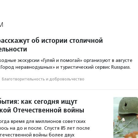
М
асскажут об истории столичной
ельности
одные экскурсии «Гуляй и помогай» организуют в августе
«Город неравнодушных» и туристический сервис Russpass.
·
Благотвори­тель­ность и доброволь­чест­во
бытия: как сегодня ищут
кой Отечественной войны
когда время для миллионов советских
сь на до и после. Спустя 85 лет после
течественной войны более двух