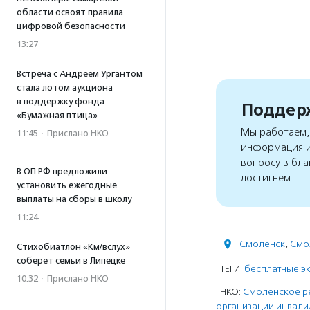
области освоят правила
цифровой безопасности
13:27
Встреча с Андреем Ургантом
стала лотом аукциона
в поддержку фонда
Поддерж
«Бумажная птица»
Мы работаем, 
11:45
·
Прислано НКО
информация и
вопросу в бла
В ОП РФ предложили
достигнем
установить ежегодные
выплаты на сборы в школу
11:24
Смоленск
,
Смо
Стихобиатлон «Км/вслух»
соберет семьи в Липецке
ТЕГИ:
бесплатные э
10:32
·
Прислано НКО
НКО:
Смоленское р
организации инвали