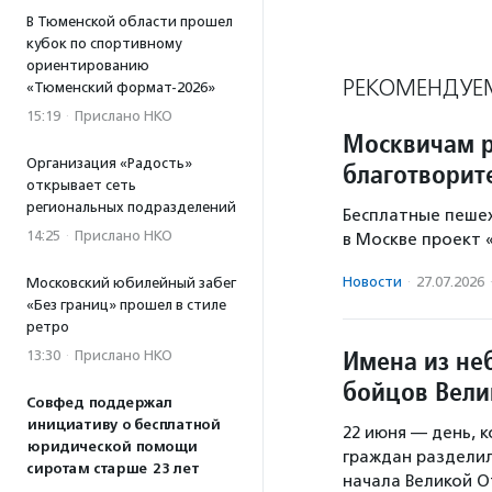
В Тюменской области прошел
кубок по спортивному
ориентированию
РЕКОМЕНДУЕ
«Тюменский формат-2026»
15:19
·
Прислано НКО
Москвичам р
Организация «Радость»
благотворит
открывает сеть
региональных подразделений
Бесплатные пешех
14:25
·
Прислано НКО
в Москве проект 
Новости
·
27.07.2026
Московский юбилейный забег
«Без границ» прошел в стиле
ретро
Имена из не
13:30
·
Прислано НКО
бойцов Вели
Совфед поддержал
инициативу о бесплатной
22 июня — день, 
юридической помощи
граждан разделило
сиротам старше 23 лет
начала Великой О