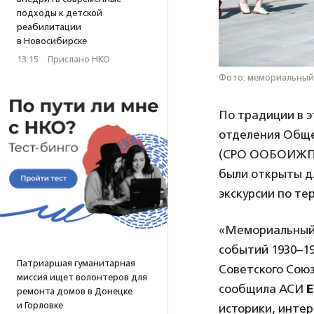
подходы к детской
реабилитации
в Новосибирске
13:15
·
Прислано НКО
Фото: мемориальный
По традиции в 
отделения Обще
(СРО ООБОИЖПР)
были открыты д
экскурсии по те
«Мемориальный
событий 1930–19
Патриаршая гуманитарная
Советского Сою
миссия ищет волонтеров для
сообщила АСИ
Е
ремонта домов в Донецке
и Горловке
историки, интер