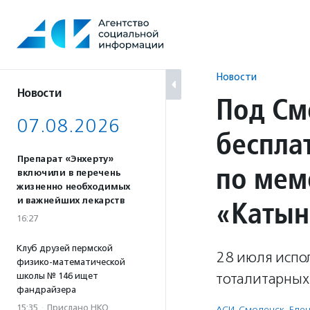
Перейти
к
содержанию
Новости
Новости
Под См
07.08.2026
беспла
Препарат «Энхерту»
по мем
включили в перечень
жизненно необходимых
«Катын
и важнейших лекарств
16:27
Клуб друзей пермской
28 июля испо
физико-математической
тоталитарных
школы № 146 ищет
фандрайзера
15:35
·
Прислано НКО
АСИ-Смоленск
,
Еле