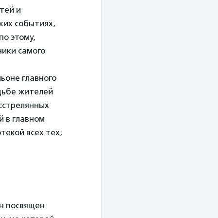
тей и
ких событиях,
по этому,
ники самого
ьоне главного
удьбе жителей
асстрелянных
й в главном
текой всех тех,
Он посвящен