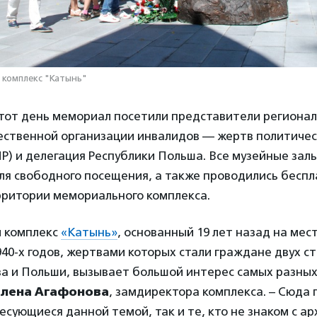
 комплекс "Катынь"
этот день мемориал посетили представители регионал
ственной организации инвалидов — жертв политичес
 и делегация Республики Польша. Все музейные зал
ля свободного посещения, а также проводились бесп
рритории мемориального комплекса.
 комплекс
«Катынь»
, основанный 19 лет назад на мес
40-х годов, жертвами которых стали граждане двух ст
за и Польши, вызывает большой интерес самых разны
лена Агафонова
, замдиректора комплекса. – Сюда
есующиеся данной темой, так и те, кто не знаком с а