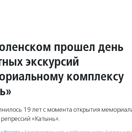
оленском прошел день
тных экскурсий
ориальному комплексу
ь»
лнилось 19 лет с момента открытия мемориал
 репрессий «Катынь».
на Якушева
·
Благотвори­тель­ность и доброволь­чест­во
,
Культура и п