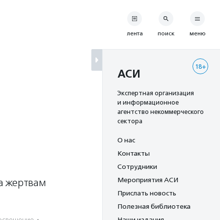
лента
поиск
меню
18+
АСИ
Экспертная организация
и информационное
агентство некоммерческого
сектора
О нас
Контакты
Сотрудники
Мероприятия АСИ
а жертвам
Прислать новость
Полезная библиотека
росвещение
·
Наши издания