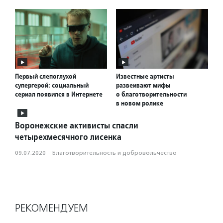
Первый слепоглухой
Известные артисты
супергерой: социальный
развеивают мифы
сериал появился в Интернете
о благотворительности
в новом ролике
Воронежские активисты спасли
четырехмесячного лисенка
09.07.2020
·
Благотвори­тель­ность и доброволь­чест­во
РЕКОМЕНДУЕМ