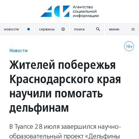
Перейти
к
содержанию
новости
сервисы
поиск
меню
18+
Новости
Жителей побережья
Краснодарского края
научили помогать
дельфинам
В Туапсе 28 июля завершился научно-
образовательный проект «Дельфины