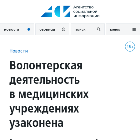
Перейти
к
содержанию
новости
сервисы
поиск
меню
18+
Новости
Волонтерская
деятельность
в медицинских
учреждениях
узаконена