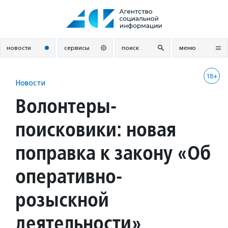
Перейти
к
содержанию
новости
сервисы
поиск
меню
18+
Новости
Волонтеры-
поисковики: новая
поправка к закону «Об
оперативно-
розыскной
деятельности»