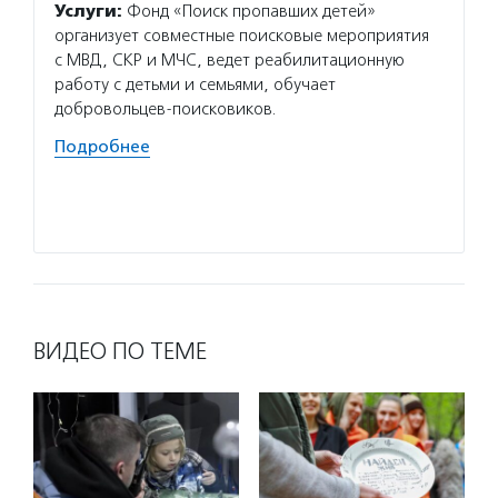
Услуги:
Фонд «Поиск пропавших детей»
Услуг
организует совместные поисковые мероприятия
«ЛизаА
с МВД, СКР и МЧС, ведет реабилитационную
операц
работу с детьми и семьями, обучает
добров
добровольцев-поисковиков.
данных
в боль
Подробнее
образо
побего
Подро
ВИДЕО ПО ТЕМЕ