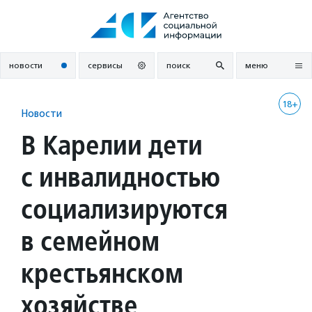
Перейти
к
содержанию
новости
сервисы
поиск
меню
18+
Новости
В Карелии дети
с инвалидностью
социализируются
в семейном
крестьянском
хозяйстве