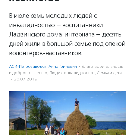
В июле семь молодых людей с
инвалидностью — воспитанники
Ладвинского дома-интерната — десять
дней жили в большой семье под опекой
волонтеров-наставников.
АСИ-Петрозаводск
,
Анна Гриневич
·
Благотвори­тель­ность
и доброволь­чест­во
,
Люди с инвалидностью
,
Семья и дети
·
30.07.2019