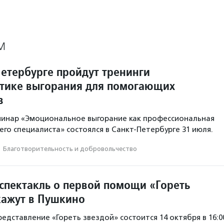
М
Петербурге пройдут тренинги
тике выгорания для помогающих
в
минар «Эмоциональное выгорание как профессиональная
го специалиста» состоялся в Санкт-Петербурге 31 июля.
·
Благотвори­тель­ность и доброволь­чест­во
спектакль о первой помощи «Гореть
кажут в Пушкино
едставление «Гореть звездой» состоится 14 октября в 16:0