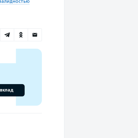
нвалидностью
 вклад