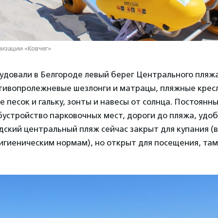
низации «Ковчег»
удовали в Белгороде левый берег Центрального пляжа
тивопролежневые шезлонги и матрацы, пляжные кресл
песок и гальку, зонты и навесы от солнца. Постоянн
устройство парковочных мест, дороги до пляжа, удо
дский центральный пляж сейчас закрыт для купания (
игиеническим нормам), но открыт для посещения, та