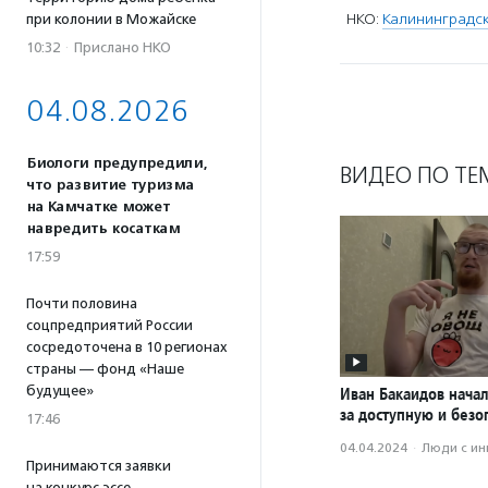
НКО:
Калининградск
при колонии в Можайске
10:32
·
Прислано НКО
04.08.2026
Биологи предупредили,
ВИДЕО ПО ТЕ
что развитие туризма
на Камчатке может
навредить косаткам
17:59
Почти половина
соцпредприятий России
сосредоточена в 10 регионах
страны — фонд «Наше
будущее»
Иван Бакаидов нача
за доступную и безо
17:46
04.04.2024
·
Люди с и
Принимаются заявки
на конкурс эссе