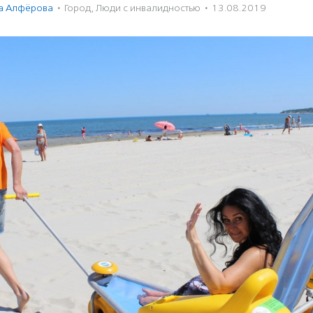
а Алфёрова
·
Город
,
Люди с инвалидностью
·
13.08.2019