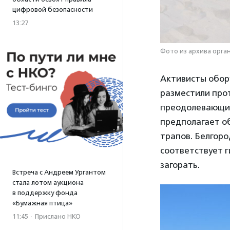
цифровой безопасности
13:27
Фото из архива орга
Активисты обор
разместили про
преодолевающие 
предполагает об
трапов. Белгоро
соответствует г
загорать.
Встреча с Андреем Ургантом
стала лотом аукциона
в поддержку фонда
«Бумажная птица»
11:45
·
Прислано НКО