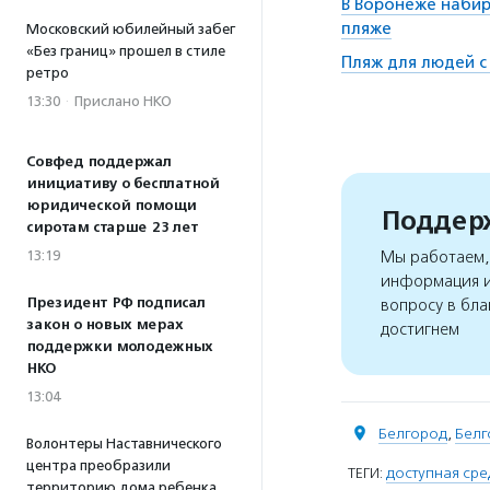
В Воронеже набир
пляже
Московский юбилейный забег
«Без границ» прошел в стиле
Пляж для людей с
ретро
13:30
·
Прислано НКО
Совфед поддержал
инициативу о бесплатной
юридической помощи
Поддерж
сиротам старше 23 лет
Мы работаем, 
13:19
информация и
Президент РФ подписал
вопросу в бла
закон о новых мерах
достигнем
поддержки молодежных
НКО
13:04
Белгород
,
Белг
Волонтеры Наставнического
центра преобразили
ТЕГИ:
доступная сре
территорию дома ребенка