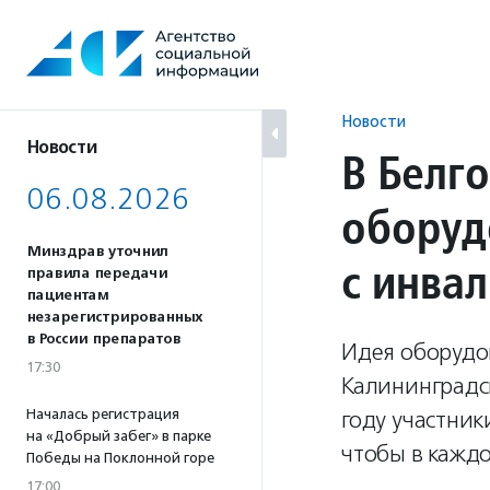
Перейти
к
содержанию
Новости
Новости
В Белг
06.08.2026
оборуд
Минздрав уточнил
с инва
правила передачи
пациентам
незарегистрированных
в России препаратов
Идея оборудо
17:30
Калининградс
Началась регистрация
году участник
на «Добрый забег» в парке
чтобы в кажд
Победы на Поклонной горе
17:00