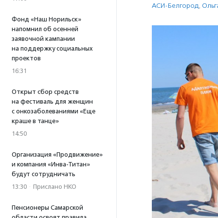
АСИ-Белгород
,
Ольг
Фонд «Наш Норильск»
напомнил об осенней
заявочной кампании
на поддержку социальных
проектов
16:31
Открыт сбор средств
на фестиваль для женщин
с онкозаболеваниями «Еще
краше в танце»
14:50
Организация «Продвижение»
и компания «Инва-Титан»
будут сотрудничать
13:30
·
Прислано НКО
Пенсионеры Самарской
области освоят правила