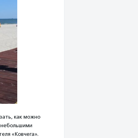
зать, как можно
м небольшими
теля «Ковчега».