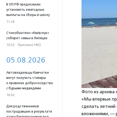
В ОП РФ предложили
установить ежегодные
выплаты на сборы в школу
11:24
Стихобиатлон «Км/вслух»
соберет семьи в Липецке
10:32
·
Прислано НКО
05.08.2026
Автовладельцы Камчатки
могут получить стикеры
о правилах добрососедства
с бурыми медведями
Фото из архива 
18:02
«Мы впервые пр
сделать летний 
Для родственников
пострадавших в результате
вложениями, — 
атаки беспилотников под