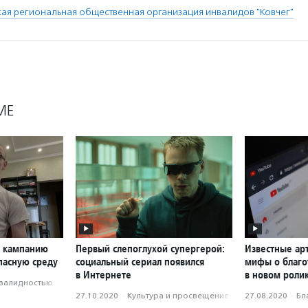
ая региональная общественная организация инвалидов "Ковчег"
МЕ
л кампанию
Первый слепоглухой супергерой:
Известные ар
пасную среду
социальный сериал появился
мифы о благо
в Интернете
в новом роли
нвалидностью
27.10.2020
·
Культура и просвещение
27.08.2020
·
Бл