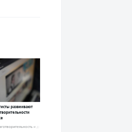
тисты развеивают
творительности
ке
аготвори­тель­ность и доброволь­чест­во