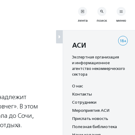
лента
поиск
меню
18+
АСИ
Экспертная организация
и информационное
агентство некоммерческого
сектора
О нас
Контакты
инадлежит
Сотрудники
чег». В этом
Мероприятия АСИ
рла до Сочи,
Прислать новость
отдыха.
Полезная библиотека
Наши издания