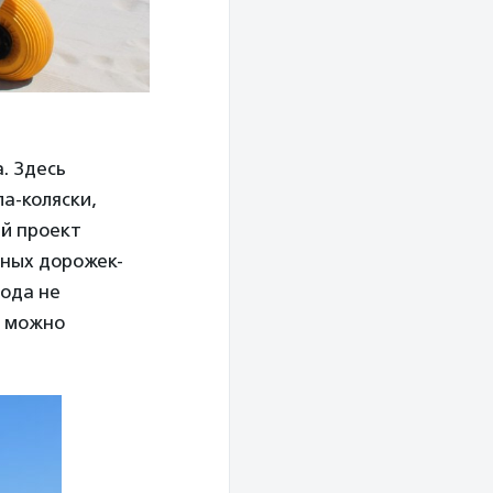
. Здесь
а-коляски,
ый проект
бных дорожек-
вода не
м можно