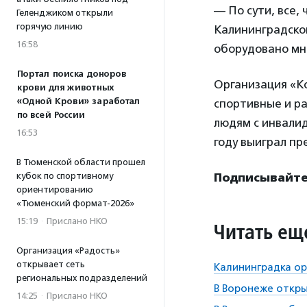
— По сути, все, 
Геленджиком открыли
горячую линию
Калининградской
16:58
оборудовано мн
Портал поиска доноров
Организация «Ко
крови для животных
«Одной Крови» заработал
спортивные и р
по всей России
людям с инвалид
16:53
году выиграл пр
В Тюменской области прошел
Подписывайтес
кубок по спортивному
ориентированию
«Тюменский формат-2026»
15:19
·
Прислано НКО
Читать ещ
Организация «Радость»
открывает сеть
Калининградка ор
региональных подразделений
В Воронеже откры
14:25
·
Прислано НКО