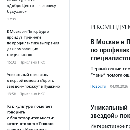
«Добро.Центр — человеку
будущего»
17:39
РЕКОМЕНДУЕ
В Москве и Петербурге
пройдут тренинги
В Москве и 
по профилактике выгорания
по профилак
для помогающих
специалистов
специалисто
15:32
·
Прислано НКО
Первый очный се
“тень“ помогающе
Уникальный спектакль
о первой помощи «Гореть
Новости
·
04.08.2026
звездой» покажут в Пушкино
13:58
·
Прислано НКО
Уникальный 
Как культура помогает
говорить
звездой» по
о благотворительности:
итоги второго «Теплого
Интерактивное пр
вечера с Кольским»