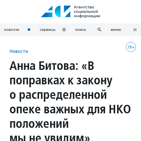
Перейти
к
содержанию
новости
сервисы
поиск
меню
18+
Новости
Анна Битова: «В
поправках к закону
о распределенной
опеке важных для НКО
положений
мы не увидим»