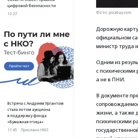
цифровой безопасности
Фото: pixabay.com
13:27
Дорожную карту 
официальном са
министр труда 
Одним из резуль
с психическими
а не в ПНИ.
В документе пре
сопровождаемое
Встреча с Андреем Ургантом
стала лотом аукциона
жизни, а также
в поддержку фонда
психическими р
«Бумажная птица»
государственно
11:45
·
Прислано НКО