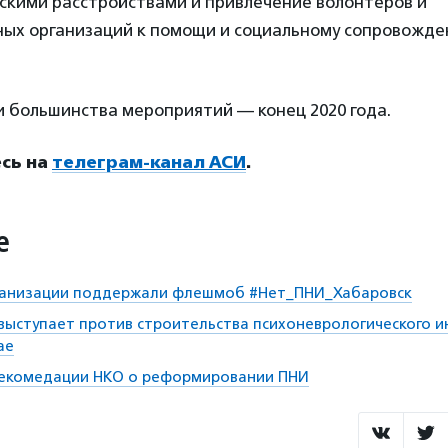
ескими расстройствами и привлечение волонтеров и
ных организаций к помощи и социальному сопровожде
и большинства мероприятий — конец 2020 года.
сь на
телеграм-канал АСИ
.
е
ганизации поддержали флешмоб #Нет_ПНИ_Хабаровск
ыступает против строительства психоневрологического и
ае
екомедации НКО о реформировании ПНИ