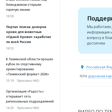
Геленджиком открыли
горячую линию
16:58
Поддерж
Мы работаем, 
Портал поиска доноров
информация и
крови для животных
«Одной Крови» заработал
вопросу в бла
по всей России
достигнем
16:53
В Тюменской области прошел
кубок по спортивному
Российская Фе
ориентированию
«Тюменский формат-2026»
ТЕГИ:
дорожная кар
15:19
·
Прислано НКО
Организация «Радость»
открывает сеть
региональных подразделений
14:25
·
Прислано НКО
ВИДЕО ПО ТЕ