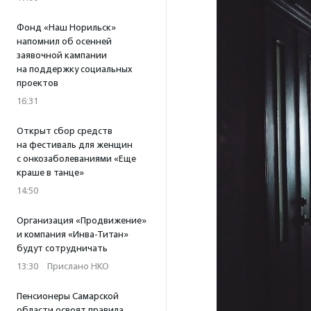
Фонд «Наш Норильск»
напомнил об осенней
заявочной кампании
на поддержку социальных
проектов
16:31
Открыт сбор средств
на фестиваль для женщин
с онкозаболеваниями «Еще
краше в танце»
14:50
Организация «Продвижение»
и компания «Инва-Титан»
будут сотрудничать
13:30
·
Прислано НКО
Пенсионеры Самарской
области освоят правила