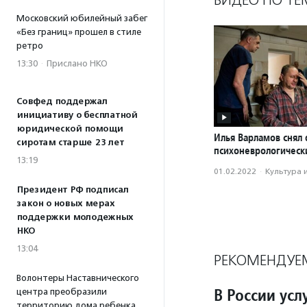
Московский юбилейный забег
«Без границ» прошел в стиле
ретро
13:30
·
Прислано НКО
Совфед поддержал
инициативу о бесплатной
юридической помощи
Илья Варламов снял
сиротам старше 23 лет
психоневрологическ
13:19
01.02.2022
·
Культура 
Президент РФ подписал
закон о новых мерах
поддержки молодежных
НКО
13:04
РЕКОМЕНДУЕ
Волонтеры Наставнического
В России ус
центра преобразили
территорию дома ребенка