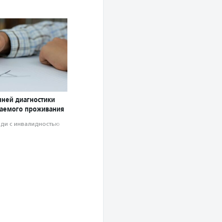
нней диагностики
аемого проживания
ди с инвалидностью