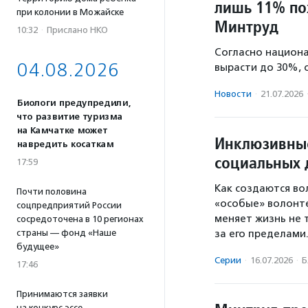
лишь 11% по
при колонии в Можайске
Минтруд
10:32
·
Прислано НКО
Согласно национа
04.08.2026
вырасти до 30%, 
Новости
·
21.07.2026
Биологи предупредили,
что развитие туризма
на Камчатке может
Инклюзивные
навредить косаткам
социальных 
17:59
Как создаются во
Почти половина
«особые» волонт
соцпредприятий России
меняет жизнь не 
сосредоточена в 10 регионах
за его пределами
страны — фонд «Наше
будущее»
Серии
·
16.07.2026
·
Б
17:46
Принимаются заявки
на конкурс эссе