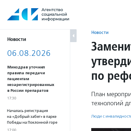
Перейти
к
содержанию
Новости
Новости
Замени
06.08.2026
утверд
Минздрав уточнил
по реф
правила передачи
пациентам
незарегистрированных
в России препаратов
План меропри
17:30
технологий д
Началась регистрация
Люди с инвалидност
на «Добрый забег» в парке
Победы на Поклонной горе
17:00