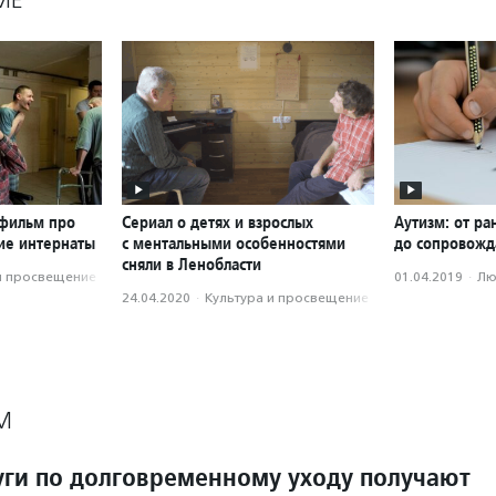
 фильм про
Сериал о детях и взрослых
Аутизм: от ра
ие интернаты
с ментальными особенностями
до сопровожд
сняли в Ленобласти
и просвещение
01.04.2019
·
Лю
24.04.2020
·
Культура и просвещение
М
луги по долговременному уходу получают