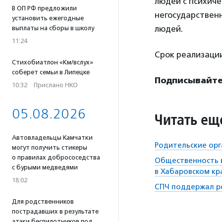
людей с психич
В ОП РФ предложили
негосударствен
установить ежегодные
людей.
выплаты на сборы в школу
11:24
Срок реализаци
Стихобиатлон «Км/вслух»
соберет семьи в Липецке
Подписывайте
10:32
·
Прислано НКО
05.08.2026
Читать ещ
Автовладельцы Камчатки
Родительские ор
могут получить стикеры
о правилах добрососедства
Общественность в
с бурыми медведями
в Хабаровском кр
18:02
СПЧ поддержал р
Для родственников
пострадавших в результате
атаки беспилотников под