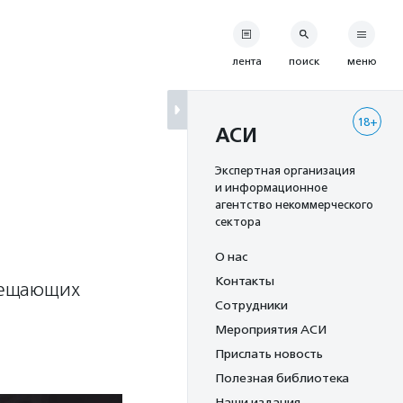
лента
поиск
меню
18+
АСИ
Экспертная организация
и информационное
агентство некоммерческого
сектора
О нас
Контакты
мещающих
Сотрудники
Мероприятия АСИ
Прислать новость
Полезная библиотека
Наши издания