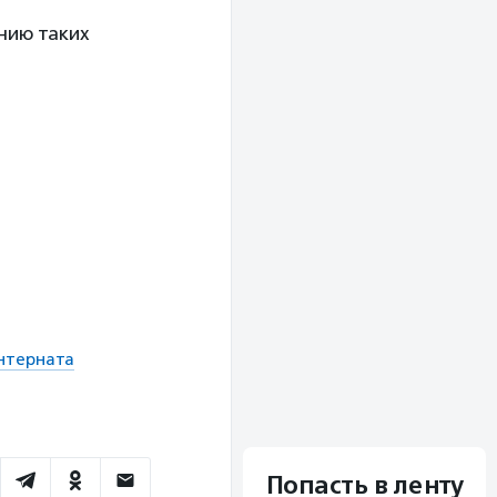
нию таких
нтерната
Попасть в ленту