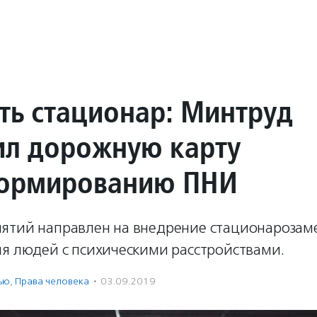
ть стационар: Минтруд
ил дорожную карту
ормированию ПНИ
ятий направлен на внедрение стационароза
ля людей с психическими расстройствами.
ью
,
Права человека
·
03.09.2019