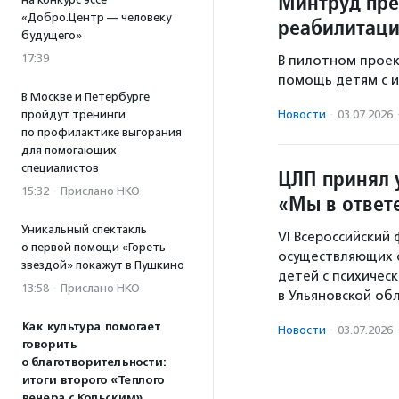
Минтруд пре
«Добро.Центр — человеку
реабилитаци
будущего»
17:39
В пилотном проек
помощь детям с 
В Москве и Петербурге
Новости
·
03.07.2026
пройдут тренинги
по профилактике выгорания
для помогающих
специалистов
ЦЛП принял 
15:32
·
Прислано НКО
«Мы в ответ
Уникальный спектакль
VI Всероссийский
о первой помощи «Гореть
осуществляющих 
звездой» покажут в Пушкино
детей с психичес
13:58
·
Прислано НКО
в Ульяновской обл
Как культура помогает
Новости
·
03.07.2026
говорить
о благотворительности:
итоги второго «Теплого
вечера с Кольским»