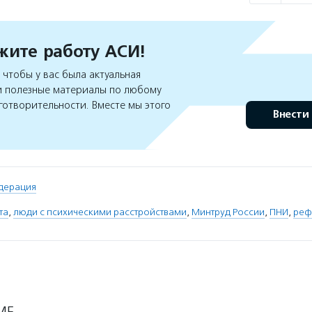
ите работу АСИ!
чтобы у вас была актуальная
 полезные материалы по любому
готворительности. Вместе мы этого
Внести
дерация
та
,
люди с психическими расстройствами
,
Минтруд России
,
ПНИ
,
реф
МЕ