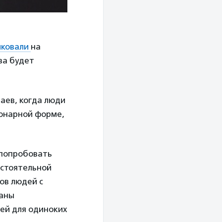
иковали
на
за будет
аев, когда люди
ионарной форме,
 попробовать
остоятельной
ов людей с
ганы
ей для одиноких