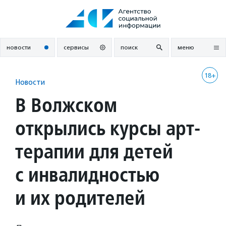
Перейти
к
содержанию
новости
сервисы
поиск
меню
18+
Новости
В Волжском
открылись курсы арт-
терапии для детей
с инвалидностью
и их родителей