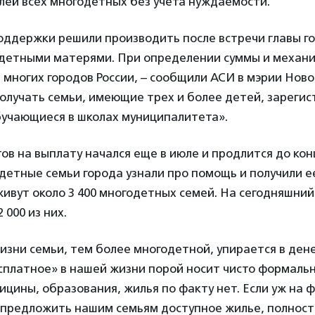
лей всех многодетных без учета нуждаемости.
оддержки решили производить после встречи главы г
одетными матерями. При определении суммы и механ
 многих городов России, – сообщили АСИ в мэрии Ново
олучать семьи, имеющие трех и более детей, зареги
бучающиеся в школах муниципалитета».
в на выплату начался еще в июле и продлится до кон
детные семьи города узнали про помощь и получили ее
ивут около 3 400 многодетных семей. На сегодняшни
 000 из них.
зни семьи, тем более многодетной, упирается в ден
сплатное» в нашей жизни порой носит чисто формальн
цины, образования, жилья по факту нет. Если уж на
т предложить нашим семьям доступное жилье, полнос