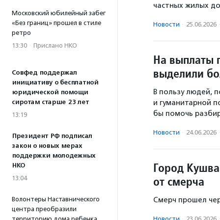
частных жилых до
Московский юбилейный забег
«Без границ» прошел в стиле
Новости
·
25.06.2026
ретро
13:30
·
Прислано НКО
На выплаты 
выделили бо
Совфед поддержал
инициативу о бесплатной
В пользу людей, 
юридической помощи
сиротам старше 23 лет
и гуманитарной п
бы помочь разбир
13:19
Новости
·
24.06.2026
Президент РФ подписал
закон о новых мерах
поддержки молодежных
Город Кушва
НКО
от смерча
13:04
Волонтеры Наставнического
Смерч прошел чер
центра преобразили
территорию дома ребенка
Новости
·
23.06.2026