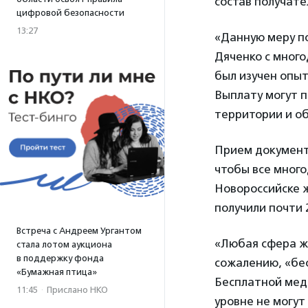
состав получате
цифровой безопасности
13:27
«Данную меру п
Дяченко с мног
был изучен опыт
Выплату могут п
территории и о
Прием документо
чтобы все много
Новороссийске ж
получили почти 2
Встреча с Андреем Ургантом
«Любая сфера жи
стала лотом аукциона
в поддержку фонда
сожалению, «бе
«Бумажная птица»
Бесплатной меди
11:45
·
Прислано НКО
уровне не могу