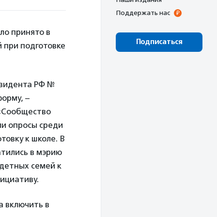
Поддержать нас
ло принято в
Подписаться
 при подготовке
езидента РФ №
орму, –
 «Сообщество
ли опросы среди
товку к школе. В
атились в мэрию
детных семей к
ициативу.
а включить в