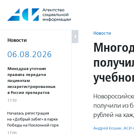
Перейти
к
содержанию
Новости
Новости
Многод
06.08.2026
получи
Минздрав уточнил
учебно
правила передачи
пациентам
незарегистрированных
в России препаратов
Новороссийски
17:30
получили из б
Началась регистрация
рублей на каж
на «Добрый забег» в парке
Победы на Поклонной горе
Андрей Кошик
,
АСИ-
17:00