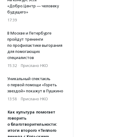
«Добро.Центр — человеку
будущего»
17:39
В Москве и Петербурге
пройдут тренинги
по профилактике выгорания
для помогающих
специалистов
15:32
·
Прислано НКО
Уникальный спектакль
о первой помощи «Гореть
звездой» покажут в Пушкино
13:58
·
Прислано НКО
Как культура помогает
говорить
о благотворительности:
итоги второго «Теплого
вечера с Кольским»