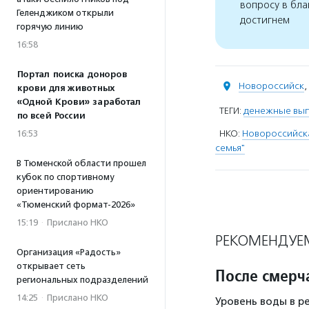
вопросу в бла
Геленджиком открыли
достигнем
горячую линию
16:58
Портал поиска доноров
Новороссийск
,
крови для животных
«Одной Крови» заработал
ТЕГИ:
денежные вы
по всей России
НКО:
Новороссийска
16:53
семья"
В Тюменской области прошел
кубок по спортивному
ориентированию
«Тюменский формат-2026»
15:19
·
Прислано НКО
РЕКОМЕНДУЕ
Организация «Радость»
открывает сеть
После смерч
региональных подразделений
14:25
·
Прислано НКО
Уровень воды в ре