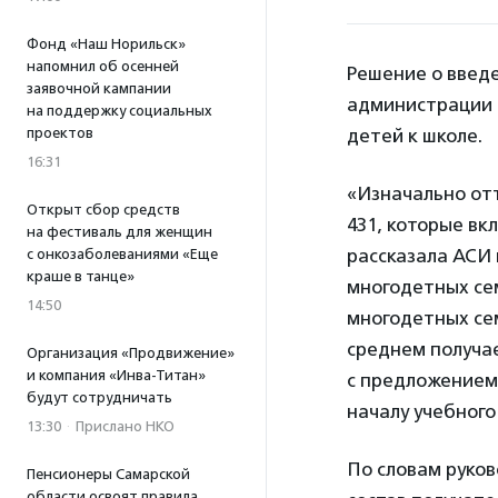
Фонд «Наш Норильск»
напомнил об осенней
Решение о введ
заявочной кампании
администрации 
на поддержку социальных
проектов
детей к школе.
16:31
«Изначально отт
Открыт сбор средств
431, которые вк
на фестиваль для женщин
рассказала АСИ
с онкозаболеваниями «Еще
краше в танце»
многодетных се
14:50
многодетных сем
среднем получае
Организация «Продвижение»
и компания «Инва-Титан»
с предложением
будут сотрудничать
началу учебног
13:30
·
Прислано НКО
По словам руков
Пенсионеры Самарской
области освоят правила