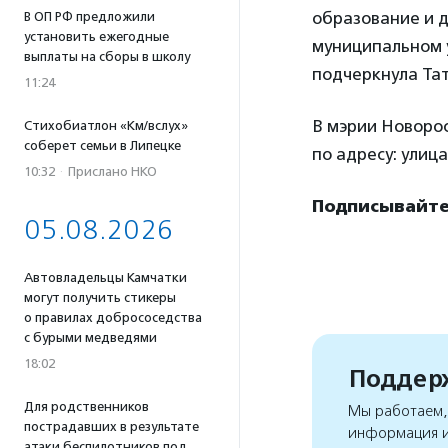
образование и 
В ОП РФ предложили
установить ежегодные
муниципальном у
выплаты на сборы в школу
подчеркнула Та
11:24
В мэрии Новоро
Стихобиатлон «Км/вслух»
соберет семьи в Липецке
по адресу: улица
10:32
·
Прислано НКО
Подписывайте
05.08.2026
Автовладельцы Камчатки
могут получить стикеры
о правилах добрососедства
с бурыми медведями
18:02
Поддерж
Для родственников
Мы работаем, 
пострадавших в результате
информация и
атаки беспилотников под