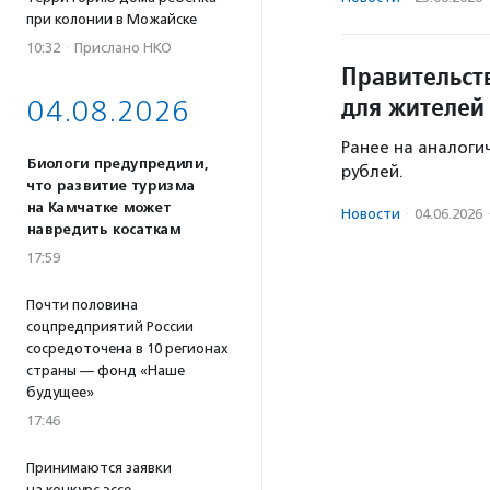
при колонии в Можайске
10:32
·
Прислано НКО
Правительст
для жителей
04.08.2026
Ранее на аналоги
Биологи предупредили,
рублей.
что развитие туризма
на Камчатке может
Новости
·
04.06.2026
навредить косаткам
17:59
Почти половина
соцпредприятий России
сосредоточена в 10 регионах
страны — фонд «Наше
будущее»
17:46
Принимаются заявки
на конкурс эссе