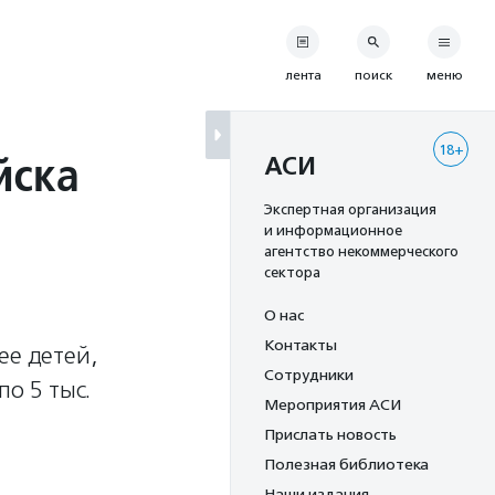
лента
поиск
меню
18+
йска
АСИ
Экспертная организация
и информационное
агентство некоммерческого
сектора
О нас
Контакты
ее детей,
Сотрудники
по 5 тыс.
Мероприятия АСИ
Прислать новость
Полезная библиотека
Наши издания