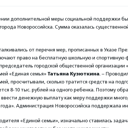
ении дополнительной меры социальной поддержки бы
города Новороссийска. Сумма оказалась существенной
алкивались от перечня мер, прописанных в Указе Пр
лючают право на бесплатную школьную и спортивную ф
 председатель городской общественной организации
мей «Единая семья»
Татьяна Кузюткина
. – Проводи
ей, просчитывали, сколько тратится средств на подго
тся 8-10 тыс. рублей на одного ребенка. Поэтому обр
 ввести денежную выплату как меру поддержки много
о года». Администрация Новороссийска поддержала ин
одителя «Единой семьи», изначально ставилась задач