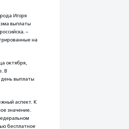
орода Игоря
изма выплаты
российска. –
стрированные на
ца октября,
. В
й день выплаты
ежный аспект. К
ое значение.
 федеральном
тью бесплатное