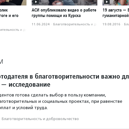
олик
АСИ опубликовало видео о работе
19 августа —
оге и его
группы помощи из Курска
гуманитарно
11.06.2024
·
Благотвори­тель­ность и доброволь­чест­во
19.08.2016
·
Бл
­тель­ность и доброволь­чест­во
М
отодателя в благотворительности важно д
 — исследование
ентов готова сделать выбор в пользу компании,
аготворительных и социальных проектах, при равенстве
плат и условий труда.
·
Благотвори­тель­ность и доброволь­чест­во