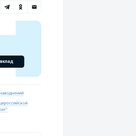
 вклад
 наводнений
щероссийской
рег"