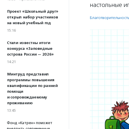
настольные и
Проект «Школьный друг»
открыл набор участников
Благотвори­тель­ност
на новый учебный год
15:16
Стали известны итоги
конкурса «Заповедные
острова России — 2026»
14:21
Минтруд представил
программы повышения
квалификации по ранней
помощи
и сопровождаемому
проживанию
13:45
Фонд «Катрен» поможет
внедрить современные