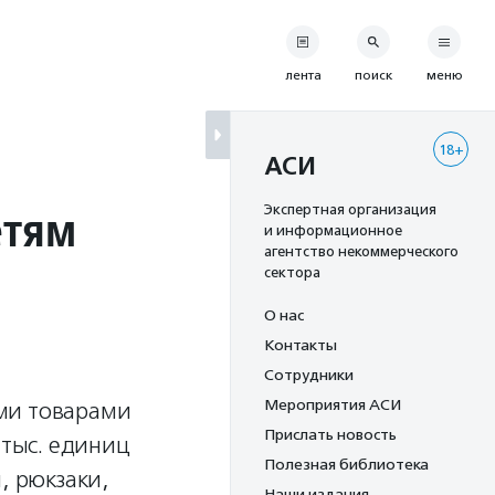
лента
поиск
меню
18+
АСИ
етям
Экспертная организация
и информационное
агентство некоммерческого
сектора
О нас
Контакты
Сотрудники
Мероприятия АСИ
ми товарами
Прислать новость
 тыс. единиц
Полезная библиотека
, рюкзаки,
Наши издания