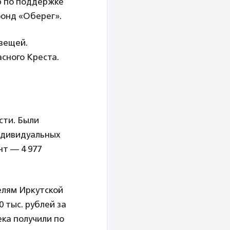
р по поддержке
онд «Оберег».
вещей.
сного Креста.
сти. Были
индивидуальных
нт — 4 977
елям Иркутской
 тыс. рублей за
ка получили по