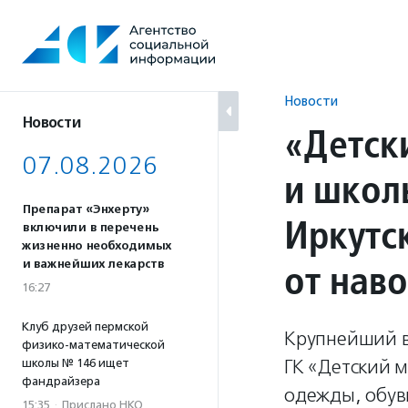
Перейти
к
содержанию
Новости
Новости
«Детск
07.08.2026
и школ
Препарат «Энхерту»
Иркутс
включили в перечень
жизненно необходимых
от нав
и важнейших лекарств
16:27
Клуб друзей пермской
Крупнейший в
физико-математической
ГК «Детский м
школы № 146 ищет
фандрайзера
одежды, обуви
15:35
·
Прислано НКО