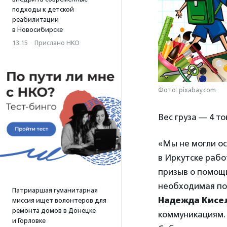
подходы к детской
реабилитации
в Новосибирске
13:15
·
Прислано НКО
Фото: pixabay.com
Вес груза — 4 т
«Мы не могли ос
в Иркутске рабо
призыв о помощ
необходимая по
Патриаршая гуманитарная
Надежда Кисе
миссия ищет волонтеров для
ремонта домов в Донецке
коммуникациям.
и Горловке