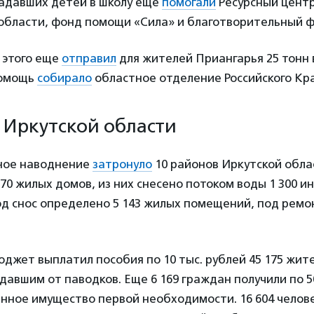
адавших детей в школу еще
помогали
Ресурсный цент
области, фонд помощи «Сила» и благотворительный ф
 этого еще
отправил
для жителей Приангарья 25 тонн 
помощь
собирало
областное отделение Российского Кра
 Иркутской области
ное наводнение
затронуло
10 районов Иркутской обла
70 жилых домов, из них снесено потоком воды 1 300 
д снос определено 5 143 жилых помещений, под ремо
жет выплатил пособия по 10 тыс. рублей 45 175 жит
давшим от паводков. Еще 6 169 граждан получили по 50
нное имущество первой необходимости. 16 604 челове