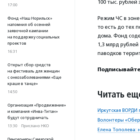
100 тыс. рублей
17:00
Режим ЧС в зоне
Фонд «Наш Норильск»
напомнил об осенней
то есть до тех 
заявочной кампании
дома. Фонд со
на поддержку социальных
проектов
1,3 млрд рубле
16:31
паводков терри
Открыт сбор средств
Подписывайтес
на фестиваль для женщин
с онкозаболеваниями «Еще
краше в танце»
Читать ещ
14:50
Организация «Продвижение»
Иркутская ВОРДИ 
и компания «Инва-Титан»
будут сотрудничать
Волонтеры «Обер
13:30
·
Прислано НКО
Елена Тополева: 
Пенсионеры Самарской