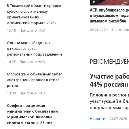
В Тюменской области прошел
АСИ опубликовало р
кубок по спортивному
о музыкальном педаг
ориентированию
шумовом ансамбле
«Тюменский формат-2026»
26.06.2024
·
Благотвори
15:19
·
Прислано НКО
Организация «Радость»
открывает сеть
региональных подразделений
РЕКОМЕНДУЕ
14:25
·
Прислано НКО
Участие раб
Московский юбилейный забег
«Без границ» прошел в стиле
44% россиян
ретро
13:30
·
Прислано НКО
Половина респонд
участвующей в бл
Совфед поддержал
предлагаемых зар
инициативу о бесплатной
юридической помощи
Новости
·
24.07.2026
сиротам старше 23 лет