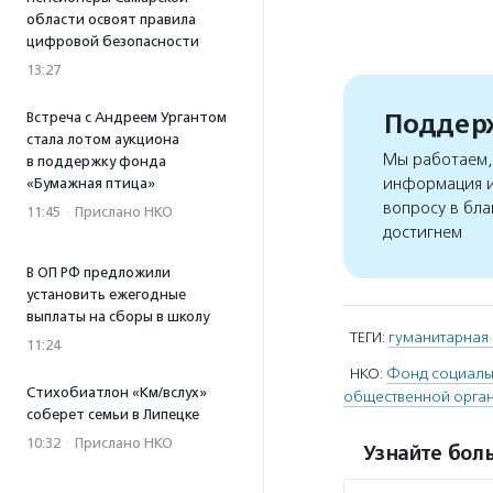
области освоят правила
цифровой безопасности
13:27
Поддерж
Встреча с Андреем Ургантом
стала лотом аукциона
Мы работаем, 
в поддержку фонда
информация и
«Бумажная птица»
вопросу в бла
11:45
·
Прислано НКО
достигнем
В ОП РФ предложили
установить ежегодные
выплаты на сборы в школу
ТЕГИ:
гуманитарная
11:24
НКО:
Фонд социальн
Стихобиатлон «Км/вслух»
общественной орган
соберет семьи в Липецке
10:32
·
Прислано НКО
Узнайте боль