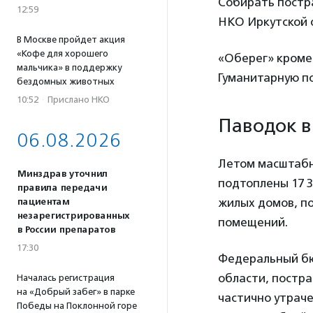
Собирать постр
12:59
НКО Иркутской 
В Москве пройдет акция
«Кофе для хорошего
«Оберег» кроме
мальчика» в поддержку
Гуманитарную 
бездомных животных
10:52
·
Прислано НКО
Паводок в
06.08.2026
Летом масштаб
Минздрав уточнил
подтоплены 17 3
правила передачи
жилых домов, по
пациентам
незарегистрированных
помещений.
в России препаратов
17:30
Федеральный бюд
области, постра
Началась регистрация
на «Добрый забег» в парке
частично утраче
Победы на Поклонной горе