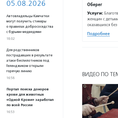
05.08.2026
Оберег
Услуги:
Благотв
Автовладельцы Камчатки
женщин с детьми
могут получить стикеры
оказавшихся без
о правилах добрососедства
с бурыми медведями
Подробнее
18:02
Для родственников
пострадавших в результате
атаки беспилотников под
Геленджиком открыли
горячую линию
ВИДЕО ПО ТЕ
16:58
Портал поиска доноров
крови для животных
«Одной Крови» заработал
по всей России
16:53