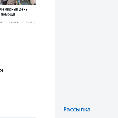
 Всемирный день
й помощи
аготвори­тель­ность и доброволь­чест­во
ля
Рассылка