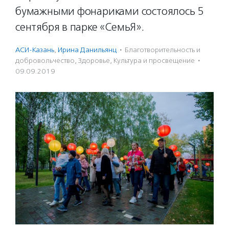
бумажными фонариками состоялось 5
сентября в парке «СемьЯ».
АСИ-Казань
,
Ирина Данильянц
·
Благотвори­тель­ность и
доброволь­чест­во
,
Здоровье
,
Культура и просвещение
·
09.09.2019