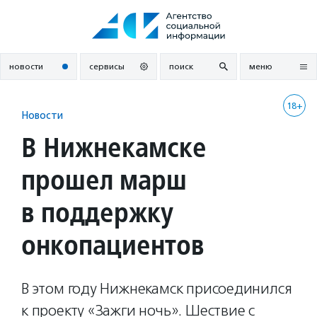
Перейти
к
содержанию
новости
сервисы
поиск
меню
18+
Новости
В Нижнекамске
прошел марш
в поддержку
онкопациентов
В этом году Нижнекамск присоединился
к проекту «Зажги ночь». Шествие с