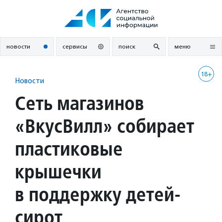
Перейти
к
содержанию
новости
сервисы
поиск
меню
18+
Новости
Сеть магазинов
«ВкусВилл» собирает
пластиковые
крышечки
в поддержку детей-
сирот