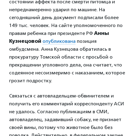
состоянии аффекта после смерти питомца и
непреднамеренно ударил по машине. На
сегодняшний день документ подписали более
149 тыс. человек. На сайте уполномоченного по
правам ребенка при президенте РФ
Анны
Кузнецовой
опубликована
позиция
омбудсмена. Анна Кузнецова обратилась в
прокуратуру Томской области с просьбой о
прекращении уголовного дела, она считает, что
содеянное несоизмеримо с наказанием, которое
грозит подростку.
Связаться с автовладельцем-обвинителем и
получить его комментарий корреспонденту АСИ
не удалось. Согласно публикациям в СМИ,
автовладелец, задавивший собаку, не признает
своей вины, потому что животное было без
поводка. Действительно, в федеральном законе