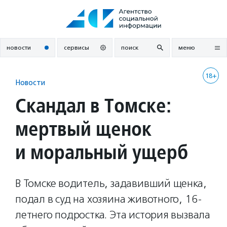
Перейти
к
содержанию
новости
сервисы
поиск
меню
18+
Новости
Скандал в Томске:
мертвый щенок
и моральный ущерб
В Томске водитель, задавивший щенка,
подал в суд на хозяина животного, 16-
летнего подростка. Эта история вызвала