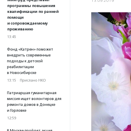
Минтруд представил
13.09.2019
программы повышения
квалификации по ранней
помощи
и сопровождаемому
проживанию
13:45
Фонд «Катрен» поможет
внедрить современные
подходы к детской
реабилитации
в Новосибирске
13:15
·
Прислано НКО
Патриаршая гуманитарная
миссия ищет волонтеров для
ремонта домов в Донецке
и Горловке
12:59
В Москве пройдет акция