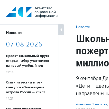
Перейти
к
содержанию
Новости
Новости
Школьн
07.08.2026
пожерт
Проект «Школьный друг»
миллио
открыл набор участников
на новый учебный год
15:16
9 сентября Д
Стали известны итоги
«Дети – цветы
конкурса «Заповедные
острова России — 2026»
направлены н
14:21
Алевтина Полякова
,