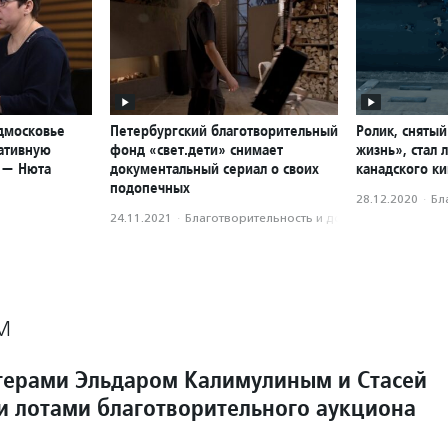
дмосковье
Петербургский благотворительный
Ролик, сняты
ативную
фонд «свет.дети» снимает
жизнь», стал 
 — Нюта
документальный сериал о своих
канадского к
подопечных
28.12.2020
·
Бл
24.11.2021
·
Благотвори­тель­ность и доброволь­чест­во
М
ктерами Эльдаром Калимулиным и Стасей
ли лотами благотворительного аукциона