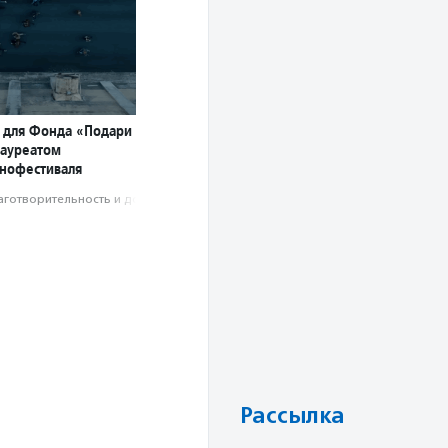
й для Фонда «Подари
лауреатом
инофестиваля
аготвори­тель­ность и доброволь­чест­во
Рассылка