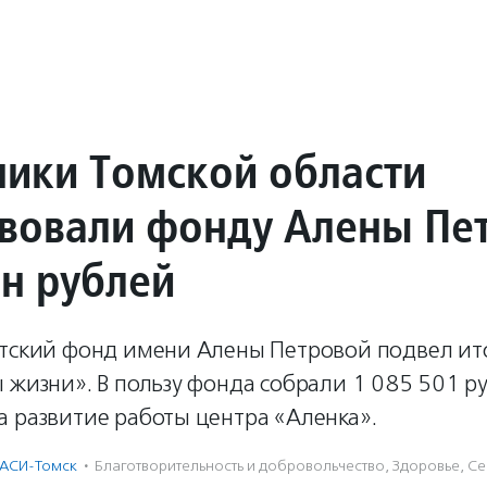
ики Томской области
вовали фонду Алены Пе
н рублей
етский фонд имени Алены Петровой подвел ит
 жизни». В пользу фонда собрали 1 085 501 ру
а развитие работы центра «Аленка».
АСИ-Томск
·
Благотвори­тель­ность и доброволь­чест­во
,
Здоровье
,
Се