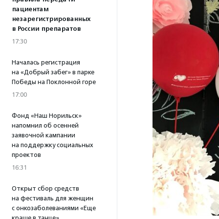
пациентам
незарегистрированных
в России препаратов
17:30
Началась регистрация
на «Добрый забег» в парке
Победы на Поклонной горе
17:00
Фонд «Наш Норильск»
напомнил об осенней
заявочной кампании
на поддержку социальных
проектов
16:31
Открыт сбор средств
на фестиваль для женщин
с онкозаболеваниями «Еще
краше в танце»