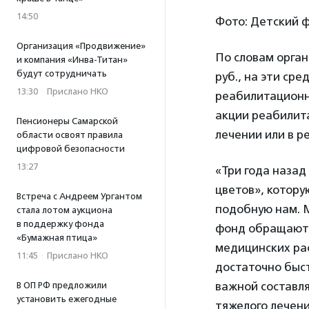
14:50
Фото: Детский 
Организация «Продвижение»
По словам орган
и компания «Инва-Титан»
будут сотрудничать
руб., на эти ср
13:30
·
Прислано НКО
реабилитационн
акции реабилита
Пенсионеры Самарской
лечении или в р
области освоят правила
цифровой безопасности
13:27
«Три года назад
цветов», котору
Встреча с Андреем Ургантом
подобную нам. М
стала лотом аукциона
в поддержку фонда
фонд обращаютс
«Бумажная птица»
медицинских ра
11:45
·
Прислано НКО
достаточно быс
важной составл
В ОП РФ предложили
установить ежегодные
тяжелого лечен