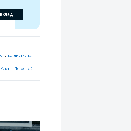
 вклад
тей
,
паллиативная
 Алёны Петровой