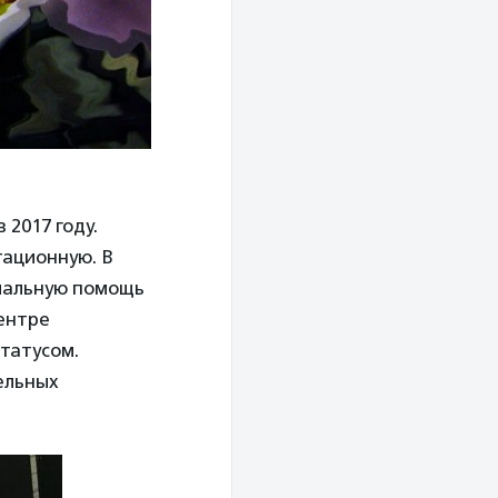
 2017 году.
тационную. В
циальную помощь
центре
татусом.
ельных