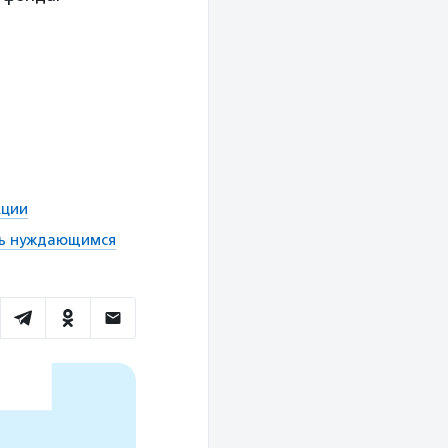
кции
чь нуждающимся