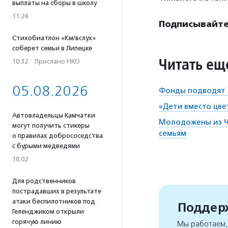
выплаты на сборы в школу
11:24
Подписывайте
Стихобиатлон «Км/вслух»
соберет семьи в Липецке
Читать ещ
10:32
·
Прислано НКО
05.08.2026
Фонды подводят и
«Дети вместо цве
Автовладельцы Камчатки
Молодожены из Ч
могут получить стикеры
семьям
о правилах добрососедства
с бурыми медведями
18:02
Для родственников
пострадавших в результате
атаки беспилотников под
Поддерж
Геленджиком открыли
горячую линию
Мы работаем, 