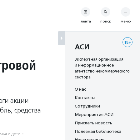
лента
поиск
меню
18+
АСИ
тровой
Экспертная организация
и информационное
агентство некоммерческого
сектора
О нас
Контакты
оги акции
Сотрудники
бль, средства
Мероприятия АСИ
Прислать новость
Полезная библиотека
мья и дети
·
Наши издания