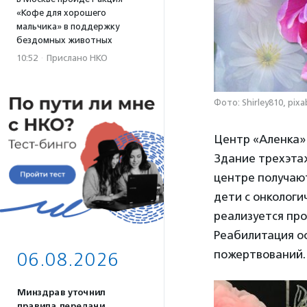
«Кофе для хорошего
мальчика» в поддержку
бездомных животных
10:52
·
Прислано НКО
Фото: Shirley810, pix
Центр «Аленка» 
Здание трехэта
центре получаю
дети с онкологи
реализуется пр
Реабилитация ос
пожертвований.
06.08.2026
Минздрав уточнил
правила передачи