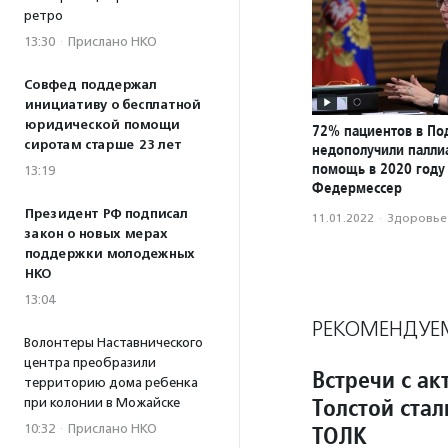
ретро
13:30
·
Прислано НКО
Совфед поддержал
инициативу о бесплатной
юридической помощи
72% пациентов в По
сиротам старше 23 лет
недополучили палли
помощь в 2020 году
13:19
Федермессер
Президент РФ подписал
11.01.2022
·
Здоровье
закон о новых мерах
поддержки молодежных
НКО
13:04
РЕКОМЕНДУЕ
Волонтеры Наставнического
центра преобразили
Встречи с а
территорию дома ребенка
Толстой ста
при колонии в Можайске
ТОЛК
10:32
·
Прислано НКО