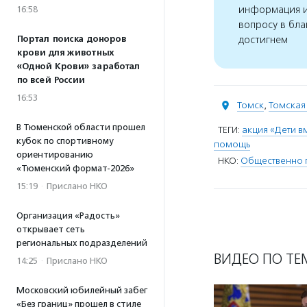
информация и
16:58
вопросу в бла
Портал поиска доноров
достигнем
крови для животных
«Одной Крови» заработал
по всей России
16:53
Томск
,
Томская
В Тюменской области прошел
ТЕГИ:
акция «Дети в
кубок по спортивному
помощь
ориентированию
НКО:
Общественно 
«Тюменский формат-2026»
15:19
·
Прислано НКО
Организация «Радость»
открывает сеть
региональных подразделений
ВИДЕО ПО ТЕ
14:25
·
Прислано НКО
Московский юбилейный забег
«Без границ» прошел в стиле