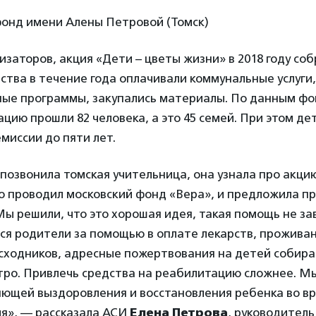
фонд имени Алены Петровой (Томск)
изаторов, акция «Дети – цветы жизни» в 2018 году соб
едства в течение года оплачивали коммунальные услуги
ые программы, закупались материалы. По данным фо
цию прошли 82 человека, а это 45 семей. При этом де
емиссии до пяти лет.
 позвонила томская учительница, она узнала про акци
ю проводил московский фонд «Вера», и предложила п
ы решили, что это хорошая идея, такая помощь не за
я родители за помощью в оплате лекарств, проживан
сходников, адресные пожертвования на детей собир
тро. Привлечь средства на реабилитацию сложнее. М
яющей выздоровления и восстановления ребенка во вр
ия», — рассказала АСИ
Елена Петрова
, руководитель