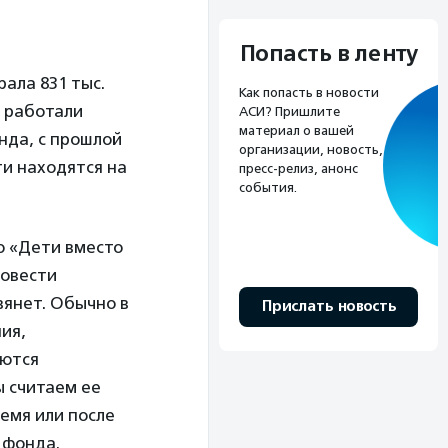
Попасть в ленту
рала 831 тыс.
Как попасть в новости
, работали
АСИ? Пришлите
материал о вашей
нда, с прошлой
организации, новость,
ти находятся на
пресс-релиз, анонс
события.
ю «Дети вместо
ровести
вянет. Обычно в
Прислать новость
ия,
аются
ы считаем ее
емя или после
 фонда.