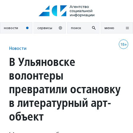
Перейти
к
содержанию
новости
сервисы
поиск
меню
18+
Новости
В Ульяновске
волонтеры
превратили остановку
в литературный арт-
объект