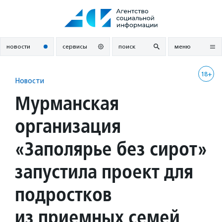
Перейти
к
содержанию
новости
сервисы
поиск
меню
18+
Новости
Мурманская
организация
«Заполярье без сирот»
запустила проект для
подростков
из приемных семей