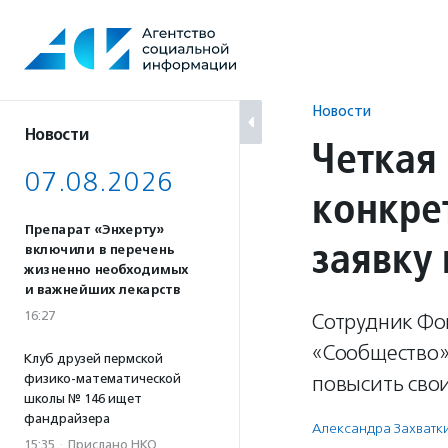
Перейти
к
содержанию
Новости
Новости
Четкая
07.08.2026
конкре
Препарат «Энхерту»
заявку 
включили в перечень
жизненно необходимых
и важнейших лекарств
16:27
Сотрудник Фон
«Сообщество»,
Клуб друзей пермской
физико-математической
повысить свои
школы № 146 ищет
фандрайзера
Александра Захватк
15:35
·
Прислано НКО