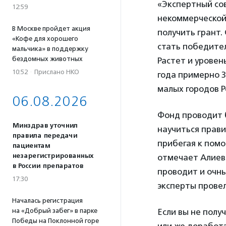
«Экспертный сов
12:59
некоммерческой
В Москве пройдет акция
получить грант
«Кофе для хорошего
стать победител
мальчика» в поддержку
бездомных животных
Растет и уровен
10:52
·
Прислано НКО
года примерно 
малых городов Р
06.08.2026
Фонд проводит 
Минздрав уточнил
научиться прави
правила передачи
прибегая к помо
пациентам
незарегистрированных
отмечает Алиева
в России препаратов
проводит и очн
17:30
эксперты провел
Началась регистрация
на «Добрый забег» в парке
Если вы не получ
Победы на Поклонной горе