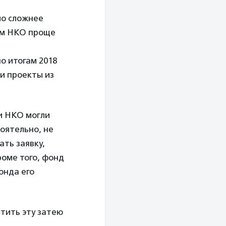
ло сложнее
ким НКО проще
о итогам 2018
и проекты из
и НКО могли
тоятельно, не
ать заявку,
роме того, фонд
онда его
атить эту затею