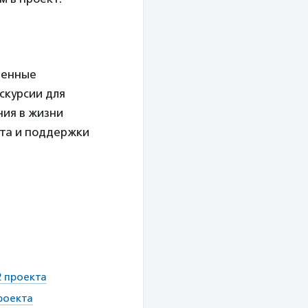
венные
скурсии для
ния в жизни
кта и поддержки
2 проекта
роекта