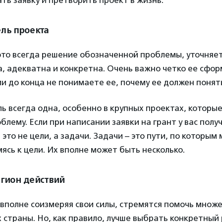
ть заявку и претворить проект в жизнь.
ль проекта
это всегда решение обозначенной проблемы, уточняет
, адекватна и конкретна. Очень важно четко ее сфор
ми до конца не понимаете ее, почему ее должен понят
ль всегда одна, особенно в крупных проектах, котор
лему. Если при написании заявки на грант у вас полу
 это не цели, а задачи. Задачи – это пути, по которым
мясь к цели. Их вполне может быть несколько.
гион действий
вполне соизмеряя свои силы, стремятся помочь множе
 страны. Но, как правило, лучше выбрать конкретный 