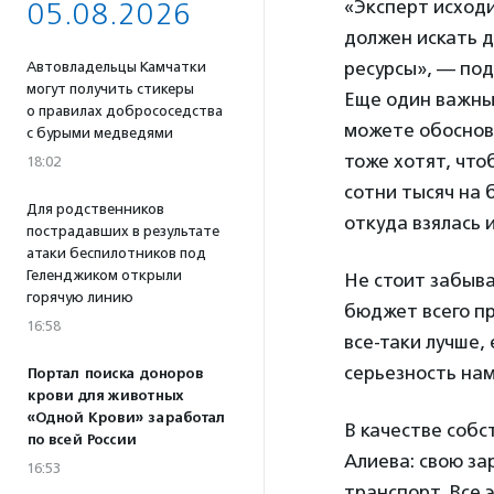
«Эксперт исходи
05.08.2026
должен искать д
ресурсы», — по
Автовладельцы Камчатки
могут получить стикеры
Еще один важны
о правилах добрососедства
можете обоснова
с бурыми медведями
тоже хотят, что
18:02
сотни тысяч на
Для родственников
откуда взялась 
пострадавших в результате
атаки беспилотников под
Геленджиком открыли
Не стоит забыва
горячую линию
бюджет всего п
16:58
все-таки лучше,
серьезность на
Портал поиска доноров
крови для животных
«Одной Крови» заработал
В качестве собс
по всей России
Алиева: свою за
16:53
транспорт. Все 