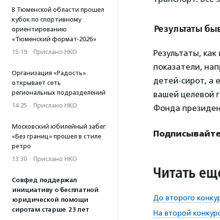
В Тюменской области прошел
кубок по спортивному
Результаты бы
ориентированию
«Тюменский формат-2026»
15:19
·
Прислано НКО
Результаты, как
показатели, нап
Организация «Радость»
детей-сирот, а 
открывает сеть
региональных подразделений
вашей целевой г
14:25
·
Прислано НКО
Фонда президен
Московский юбилейный забег
Подписывайтес
«Без границ» прошел в стиле
ретро
13:30
·
Прислано НКО
Читать ещ
Совфед поддержал
инициативу о бесплатной
До второго конку
юридической помощи
сиротам старше 23 лет
На второй конкур