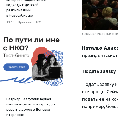
подходы к детской
реабилитации
в Новосибирске
13:15
·
Прислано НКО
Семинар Натальи Али
Наталья Алие
президентских 
Подать заявку 
Подать заявку н
все проще. Сейч
подать ее на ко
Патриаршая гуманитарная
миссия ищет волонтеров для
например, больш
ремонта домов в Донецке
и Горловке