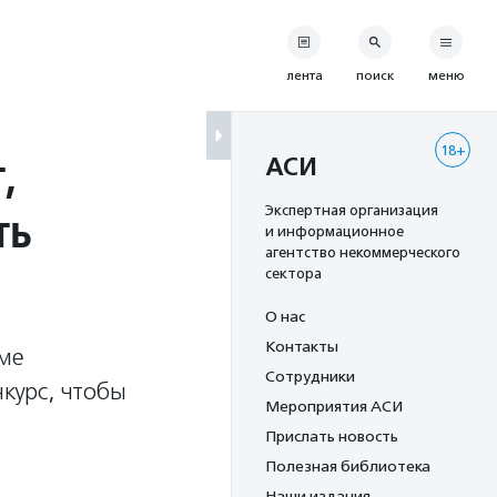
лента
поиск
меню
18+
,
АСИ
ть
Экспертная организация
и информационное
агентство некоммерческого
сектора
О нас
Контакты
уме
Сотрудники
нкурс, чтобы
Мероприятия АСИ
Прислать новость
Полезная библиотека
Наши издания