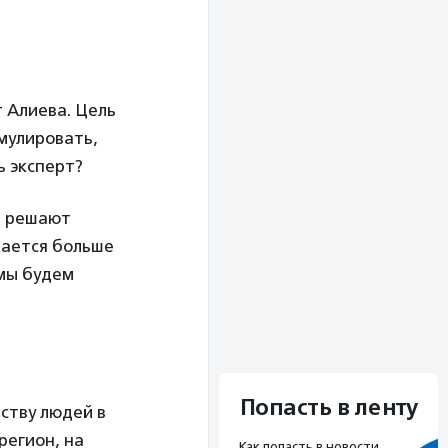
 Алиева. Цель
мулировать,
ь эксперт?
ые решают
чается больше
 мы будем
Попасть в ленту
ству людей в
регион, на
Как попасть в новости