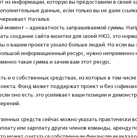
т из информации, которую вы предоставили в своей за
ополнительные данные, если только вы не дали ссылк
дчеркивает Наталья.
й момент – адекватность запрашиваемой суммы. Нап
ть создание сайта-визитки для своей НКО, это норма
бы о вашем проекте узнало больше людей. Но если вы
 большой информационный ресурс, нужно непременно 
именно такая сумма и зачем вам этот ресурс.
ть и о собственных средствах, из которых в том числе
роекта. Фонд может поддержат проект и без софинан
 если оно есть: это усиливает ваши позиции и демонст
мерений.
твенных средств сейчас можно указать практически вс
рплату или зарплату других членов команды, аренду 
это может считаться собственным финансовым вкладо