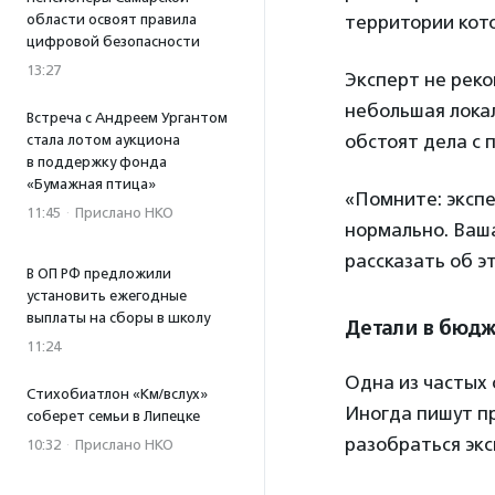
области освоят правила
территории кото
цифровой безопасности
13:27
Эксперт не реко
небольшая локал
Встреча с Андреем Ургантом
обстоят дела с 
стала лотом аукциона
в поддержку фонда
«Бумажная птица»
«Помните: экспе
11:45
·
Прислано НКО
нормально. Ваш
рассказать об э
В ОП РФ предложили
установить ежегодные
выплаты на сборы в школу
Детали в бюд
11:24
Одна из частых 
Стихобиатлон «Км/вслух»
Иногда пишут пр
соберет семьи в Липецке
разобраться экс
10:32
·
Прислано НКО