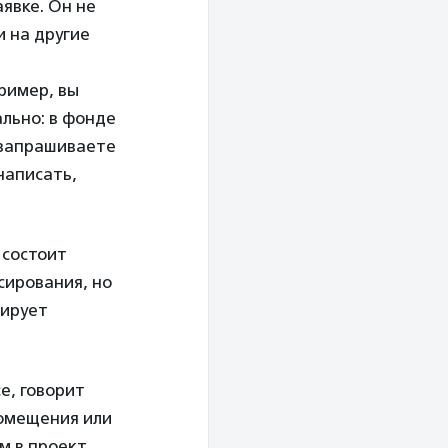
явке. Он не
и на другие
ример, вы
льно: в фонде
 запрашиваете
написать,
 состоит
сирования, но
рирует
е, говорит
помещения или
м в проект.