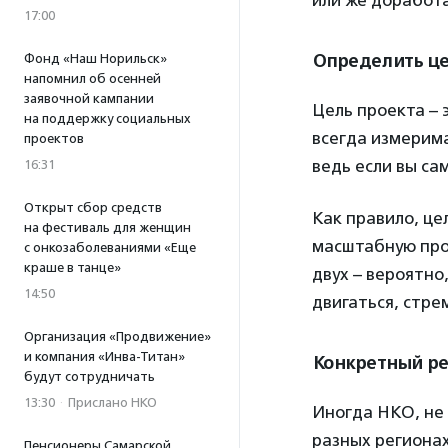
или же доработа
17:00
Определить це
Фонд «Наш Норильск»
напомнил об осенней
заявочной кампании
Цель проекта – 
на поддержку социальных
всегда измерима
проектов
ведь если вы са
16:31
Открыт сбор средств
Как правило, це
на фестиваль для женщин
масштабную проб
с онкозаболеваниями «Еще
краше в танце»
двух – вероятно,
14:50
двигаться, стре
Организация «Продвижение»
и компания «Инва-Титан»
Конкретный ре
будут сотрудничать
13:30
·
Прислано НКО
Иногда НКО, не 
разных регионах
Пенсионеры Самарской