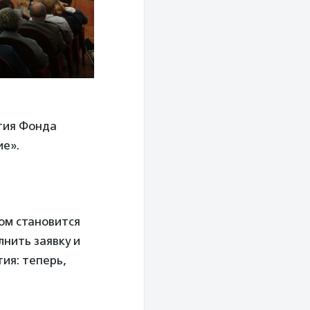
тия Фонда
ие».
ом становится
лнить заявку и
тия: теперь,