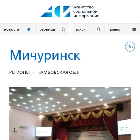
Перейти
к
содержанию
новости
сервисы
поиск
меню
18+
Мичуринск
·
РЕГИОНЫ
ТАМБОВСКАЯ ОБЛ.