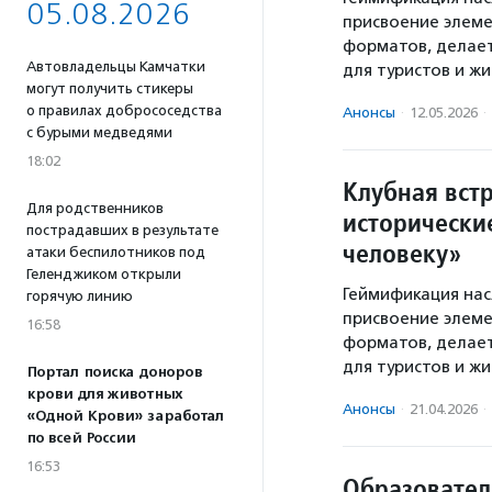
05.08.2026
присвоение элеме
форматов, делае
Автовладельцы Камчатки
для туристов и жи
могут получить стикеры
о правилах добрососедства
Анонсы
·
12.05.2026
·
с бурыми медведями
18:02
Клубная вст
Для родственников
исторически
пострадавших в результате
человеку»
атаки беспилотников под
Геленджиком открыли
Геймификация нас
горячую линию
присвоение элеме
16:58
форматов, делае
для туристов и жи
Портал поиска доноров
крови для животных
Анонсы
·
21.04.2026
·
«Одной Крови» заработал
по всей России
16:53
Образовател