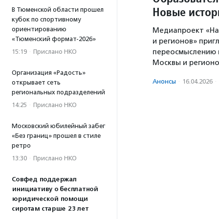
Новые истор
В Тюменской области прошел
кубок по спортивному
ориентированию
Медиапроект «Нас
«Тюменский формат-2026»
и регионов» приг
переосмыслению 
15:19
·
Прислано НКО
Москвы и регионо
Организация «Радость»
Анонсы
·
16.04.2026
·
открывает сеть
региональных подразделений
14:25
·
Прислано НКО
Московский юбилейный забег
«Без границ» прошел в стиле
ретро
13:30
·
Прислано НКО
Совфед поддержал
инициативу о бесплатной
юридической помощи
сиротам старше 23 лет