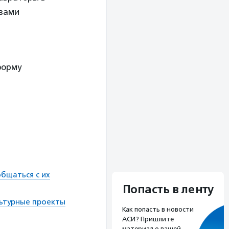
овами
форму
бщаться с их
Попасть в ленту
льтурные проекты
Как попасть в новости
АСИ? Пришлите
материал о вашей