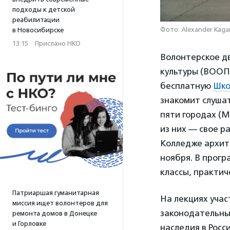
подходы к детской
реабилитации
Фото: Alexander Kaga
в Новосибирске
13:15
·
Прислано НКО
Волонтерское д
культуры (ВООП
бесплатную
Шко
знакомит слушат
пяти городах (М
из них — свое р
Колледже архите
ноября. В прогр
классы, практич
Патриаршая гуманитарная
На лекциях учас
миссия ищет волонтеров для
законодательных
ремонта домов в Донецке
и Горловке
наследия в Росс