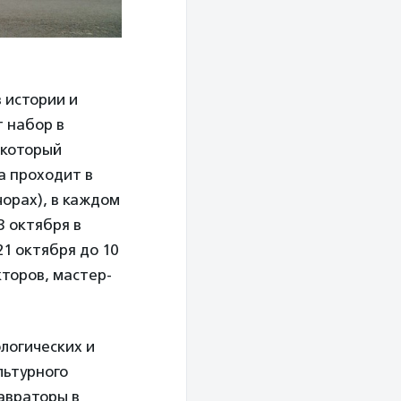
 истории и
 набор в
 который
а проходит в
орах), в каждом
3 октября в
1 октября до 10
торов, мастер-
логических и
льтурного
авраторы в