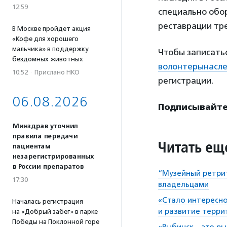
12:59
специально обо
реставрации тре
В Москве пройдет акция
«Кофе для хорошего
мальчика» в поддержку
Чтобы записатьс
бездомных животных
волонтерынасле
10:52
·
Прислано НКО
регистрации.
06.08.2026
Подписывайтес
Минздрав уточнил
правила передачи
Читать ещ
пациентам
незарегистрированных
в России препаратов
“Музейный ретрит
17:30
владельцами
«Стало интересно
Началась регистрация
и развитие терри
на «Добрый забег» в парке
Победы на Поклонной горе
«Рыбинск – это р