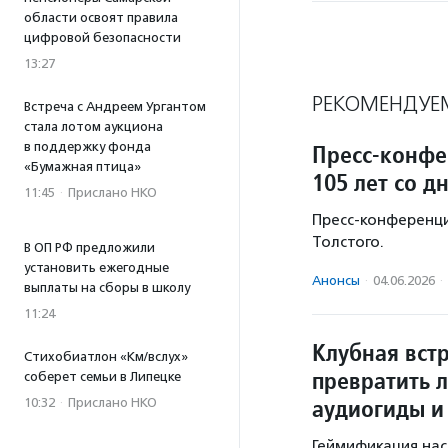
области освоят правила
цифровой безопасности
13:27
РЕКОМЕНДУЕ
Встреча с Андреем Ургантом
стала лотом аукциона
Пресс-конфе
в поддержку фонда
«Бумажная птица»
105 лет со д
11:45
·
Прислано НКО
Пресс-конференци
Толстого.
В ОП РФ предложили
установить ежегодные
Анонсы
·
04.06.2026
·
выплаты на сборы в школу
11:24
Клубная вст
Стихобиатлон «Км/вслух»
превратить л
соберет семьи в Липецке
аудиогиды и
10:32
·
Прислано НКО
Геймификация нас