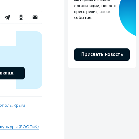
организации, новость,
пресс-релиз, анонс
события.
Прислать новость
 вклад
ополь
,
Крым
культуры (ВООПиК)