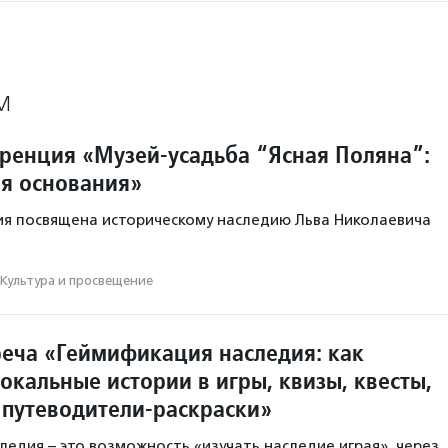
М
ренция «Музей-усадьба “Ясная Поляна”:
ня основания»
я посвящена историческому наследию Льва Николаевича
Культура и просвещение
реча «Геймификация наследия: как
окальные истории в игры, квизы, квесты,
 путеводители-раскраски»
ледия – это возможность «изучать наследие играя», через