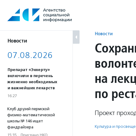
Перейти
к
содержанию
Новости
Новости
Сохран
07.08.2026
волонт
Препарат «Энхерту»
на лек
включили в перечень
жизненно необходимых
по рес
и важнейших лекарств
16:27
Клуб друзей пермской
Проект проход
физико-математической
школы № 146 ищет
Культура и просвещ
фандрайзера
15:35
·
Прислано НКО