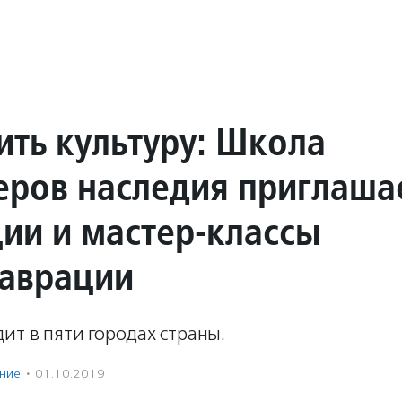
ить культуру: Школа
еров наследия приглаша
ции и мастер-классы
таврации
ит в пяти городах страны.
ение
·
01.10.2019