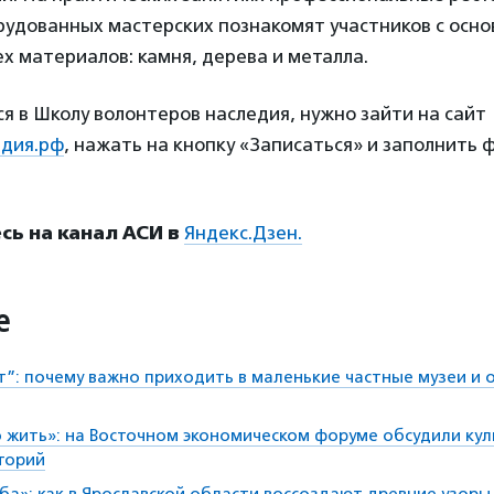
рудованных мастерских познакомят участников с осн
х материалов: камня, дерева и металла.
я в Школу волонтеров наследия, нужно зайти на сайт
дия.рф
, нажать на кнопку «Записаться» и заполнить 
ь на канал АСИ в
Яндекс.Дзен.
е
”: почему важно приходить в маленькие частные музеи и о
 жить»: на Восточном экономическом форуме обсудили ку
торий
ыба»: как в Ярославской области воссоздают древние узоры