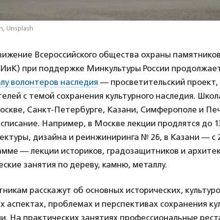
n, Unsplash
вижение Всероссийского общества охраны памятников
ИиК) при поддержке Минкультуры России продолжает
лу волонтеров наследия
— просветительский проект,
елей с темой сохранения культурного наследия. Школ
оскве, Санкт-Петербурге, Казани, Симферополе и Печ
асписание. Например, в Москве лекции продлятся до 1
ктуры, дизайна и реинжиниринга № 26, в Казани — с 2
амме — лекции историков, градозащитников и архитек
еские занятия по дереву, камню, металлу.
тникам расскажут об основных исторических, культуро
 аспектах, проблемах и перспективах сохранения ку
ии. На практических занятиях профессиональные рест