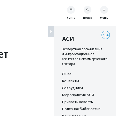
лента
поиск
меню
18+
АСИ
ет
Экспертная организация
и информационное
агентство некоммерческого
сектора
О нас
Контакты
Сотрудники
Мероприятия АСИ
Прислать новость
Полезная библиотека
Наши издания