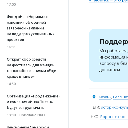
17:00
Фонд «Наш Норильск»
напомнил об осенней
заявочной кампании
на поддержку социальных
Поддерж
проектов
16:31
Мы работаем, 
информация и
Открыт сбор средств
вопросу в бла
на фестиваль для женщин
достигнем
с онкозаболеваниями «Еще
краше в танце»
14:50
Организация «Продвижение»
Казань
,
Респ. Т
и компания «Инва-Титан»
ТЕГИ:
историко-кул
будут сотрудничать
13:30
·
Прислано НКО
НКО:
Воронежское о
Пенсионеры Самарской