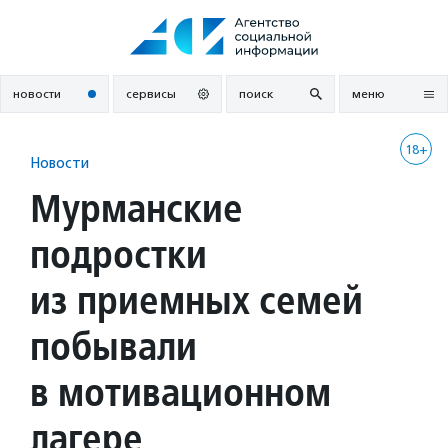
Перейти
к
содержанию
новости
сервисы
поиск
меню
18+
Новости
Мурманские
подростки
из приемных семей
побывали
в мотивационном
лагере