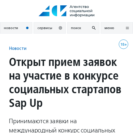
Перейти
к
содержанию
новости
сервисы
поиск
меню
18+
Новости
Открыт прием заявок
на участие в конкурсе
социальных стартапов
Sap Up
Принимаются заявки на
международный конкурс социальных