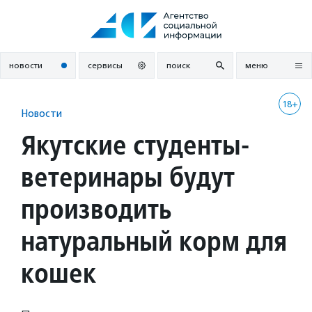
Перейти
к
содержанию
новости
сервисы
поиск
меню
18+
Новости
Якутские студенты-
ветеринары будут
производить
натуральный корм для
кошек