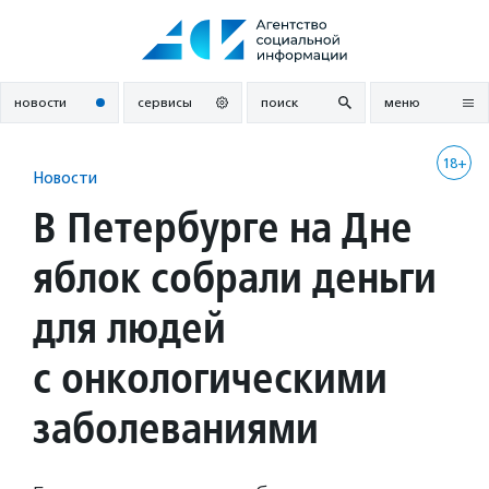
Перейти
к
содержанию
новости
сервисы
поиск
меню
18+
Новости
В Петербурге на Дне
яблок собрали деньги
для людей
с онкологическими
заболеваниями