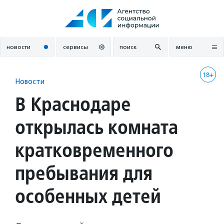
Перейти
к
содержанию
новости
сервисы
поиск
меню
18+
Новости
В Краснодаре
открылась комната
кратковременного
пребывания для
особенных детей