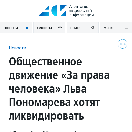
Перейти
к
содержанию
новости
сервисы
поиск
меню
18+
Новости
Общественное
движение «За права
человека» Льва
Пономарева хотят
ликвидировать