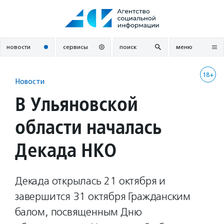
Перейти
к
содержанию
новости
сервисы
поиск
меню
18+
Новости
В Ульяновской
области началась
Декада НКО
Декада открылась 21 октября и
завершится 31 октября Гражданским
балом, посвященным Дню