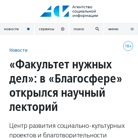
Перейти
к
содержанию
новости
сервисы
поиск
меню
18+
Новости
«Факультет нужных
дел»: в «Благосфере»
открылся научный
лекторий
Центр развития социально-культурных
проектов и благотворительности