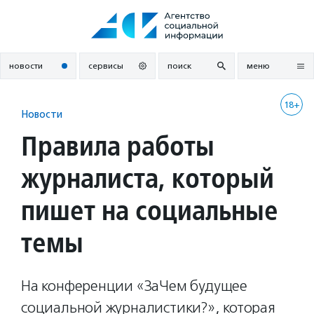
Перейти
к
содержанию
новости
сервисы
поиск
меню
18+
Новости
Правила работы
журналиста, который
пишет на социальные
темы
На конференции «ЗаЧем будущее
социальной журналистики?», которая