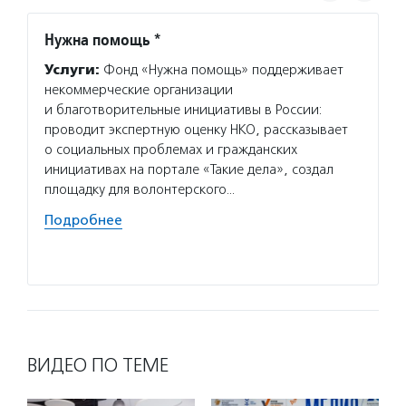
Нужна помощь *
Центр
проек
Услуги:
Фонд «Нужна помощь» поддерживает
«Благ
некоммерческие организации
Услуг
и благотворительные инициативы в России:
для то
проводит экспертную оценку НКО, рассказывает
в благ
о социальных проблемах и гражданских
об орг
инициативах на портале «Такие дела», создал
и неко
площадку для волонтерского…
проход
Подробнее
органи
Подро
ВИДЕО ПО ТЕМЕ