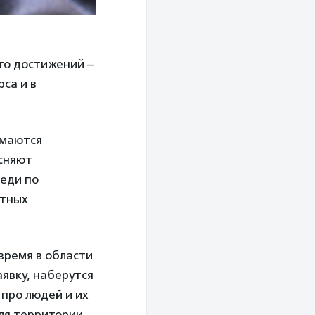
его достижений –
са и в
имаются
ясняют
седи по
стных
 время в области
аявку, наберутся
 про людей и их
ля территории,