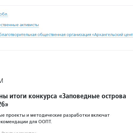
обл.
ственные активисты
благотворительная общественная организация «Архангельский цен
М
тны итоги конкурса «Заповедные острова
26»
ые проекты и методические разработки включат
екомендации для ООПТ.