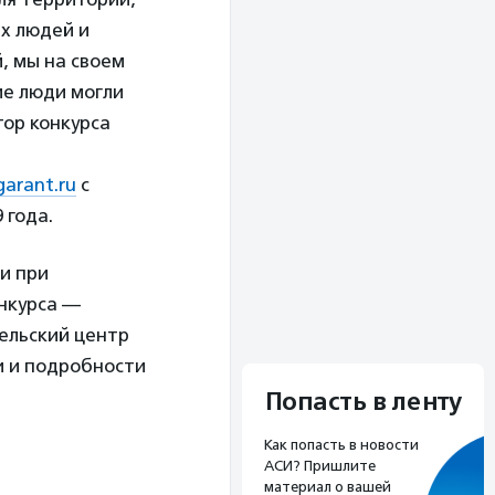
их людей и
, мы на своем
ие люди могли
тор конкурса
arant.ru
с
 года.
и при
онкурса —
ельский центр
и и подробности
Попасть в ленту
Как попасть в новости
АСИ? Пришлите
материал о вашей