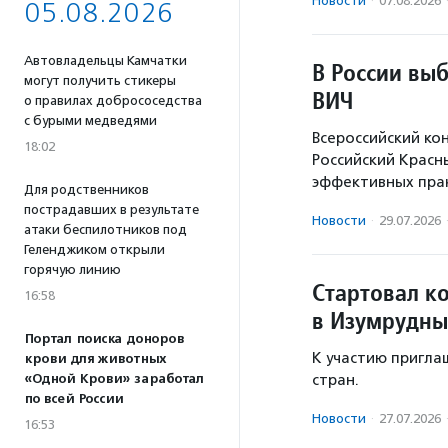
Новости
·
07.08.2026
05.08.2026
Автовладельцы Камчатки
В России вы
могут получить стикеры
ВИЧ
о правилах добрососедства
с бурыми медведями
Всероссийский ко
18:02
Российский Красн
эффективных прак
Для родственников
пострадавших в результате
Новости
·
29.07.2026
атаки беспилотников под
Геленджиком открыли
горячую линию
Стартовал к
16:58
в Изумрудны
Портал поиска доноров
К участию приглаш
крови для животных
«Одной Крови» заработал
стран.
по всей России
Новости
·
27.07.2026
16:53