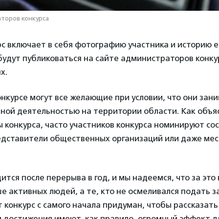
аторов конкурса
рс включает в себя фотографию участника и историю 
будут публиковаться на сайте администраторов конкур
х.
онкурсе могут все желающие при условии, что они зан
зной деятельностью на территории области. Как объ
конкурса, часто участников конкурса номинируют со
едставители общественных организаций или даже ме
ится после перерыва в год, и мы надеемся, что за это
е активных людей, а те, кто не осмеливался подать з
 конкурс с самого начала придуман, чтобы рассказать
 достижения имеют, как правило, огромный эффект д