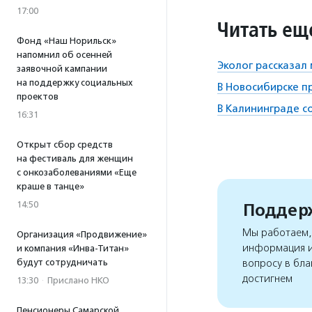
17:00
Читать ещ
Фонд «Наш Норильск»
напомнил об осенней
Эколог рассказал
заявочной кампании
на поддержку социальных
В Новосибирске п
проектов
В Калининграде с
16:31
Открыт сбор средств
на фестиваль для женщин
с онкозаболеваниями «Еще
краше в танце»
14:50
Поддерж
Мы работаем, 
Организация «Продвижение»
информация и
и компания «Инва-Титан»
будут сотрудничать
вопросу в бла
достигнем
13:30
·
Прислано НКО
Пенсионеры Самарской