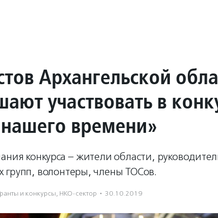
стов Архангельской обла
шают участвовать в конк
 нашего времени»
ания конкурса – жители области, руководител
 групп, волонтеры, члены ТОСов.
Гранты и конкурсы
,
НКО-сектор
·
30.10.2019