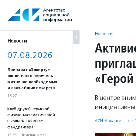
Перейти
к
содержанию
Новости
Новости
Активи
07.08.2026
пригла
Препарат «Энхерту»
«Герой
включили в перечень
жизненно необходимых
и важнейших лекарств
16:27
В центре вним
инициативных
Клуб друзей пермской
физико-математической
АСИ-Архангельск
·
школы № 146 ищет
фандрайзера
15:35
·
Прислано НКО