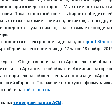
 видно при взгляде со стороны. Мы хотим показать эт
стории. Пока экспертный совет выбирает победителей
льных сетях знакомим с ними подписчиков, чтобы друг
и поддержать участников», – рассказывает координа
нчук
.
рс подается в электронном виде на адрес
grants@ngo-g
рс «Герой нашего времени» до 17 часов 18 ноября 2019
нкурса — Общественная палата Архангельской област
ительства Архангельской области. Администратор к
лаготворительная общественная организация «Арханг
ологий «Гарант». Положение о конкурсе, форму заявк
но найти на
сайте центра
.
сь на
телеграм-канал АСИ
.