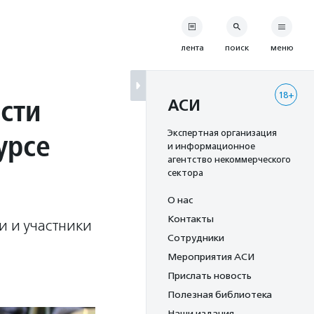
лента
поиск
меню
18+
сти
АСИ
урсе
Экспертная организация
и информационное
агентство некоммерческого
сектора
О нас
Контакты
и и участники
Сотрудники
Мероприятия АСИ
Прислать новость
Полезная библиотека
Наши издания