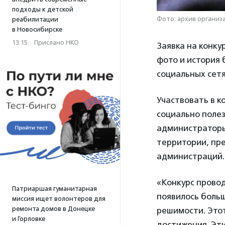
подходы к детской
Фото: архив организ
реабилитации
в Новосибирске
13:15
·
Прислано НКО
Заявка на конку
фото и история 
социальных сетя
Участвовать в к
социально поле
администраторы 
территории, пр
администраций.
«Конкурс провод
Патриаршая гуманитарная
появилось больш
миссия ищет волонтеров для
ремонта домов в Донецке
решимости. Этот
и Горловке
достижения. Эти