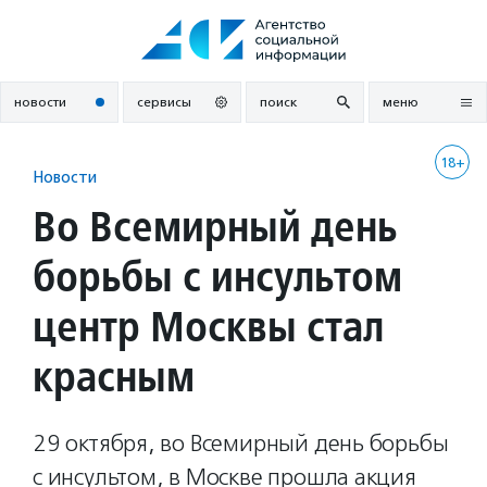
Перейти
к
содержанию
новости
сервисы
поиск
меню
18+
Новости
Во Всемирный день
борьбы с инсультом
центр Москвы стал
красным
29 октября, во Всемирный день борьбы
с инсультом, в Москве прошла акция