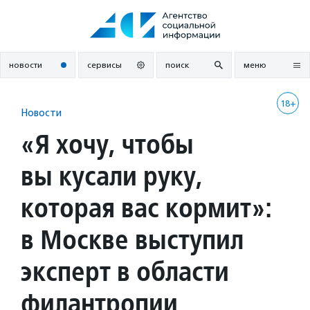
Перейти
к
содержанию
новости
сервисы
поиск
меню
18+
Новости
«Я хочу, чтобы
вы кусали руку,
которая вас кормит»:
в Москве выступил
эксперт в области
филантропии