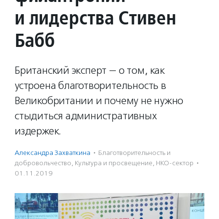
и лидерства Стивен
Бабб
Британский эксперт — о том, как
устроена благотворительность в
Великобритании и почему не нужно
стыдиться административных
издержек.
Александра Захваткина
·
Благотвори­тель­ность и
доброволь­чест­во
,
Культура и просвещение
,
НКО-сектор
·
01.11.2019